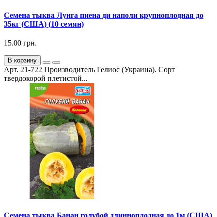
Семена тыква Лунга пиена ди наполи крупноплодная до
35кг (США) (10 семян)
15.00 грн.
В корзину
Арт. 21-722 Производитель Гелиос (Украина). Сорт
твердокорой плетистой...
Семена тыква Банан голубой длинноплодная до 1м (США)