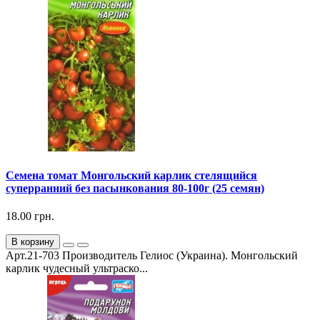
Семена томат Монгольский карлик стелящийся
суперранний без пасынкования 80-100г (25 семян)
18.00 грн.
В корзину
Арт.21-703 Производитель Гелиос (Украина). Монгольский
карлик чудесный ультраско...