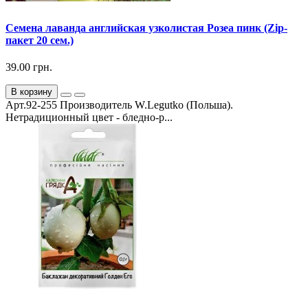
Семена лаванда английская узколистая Розеа пинк (Zip-
пакет 20 сем.)
39.00 грн.
В корзину
Арт.92-255 Производитель W.Legutko (Польша).
Нетрадиционный цвет - бледно-р...