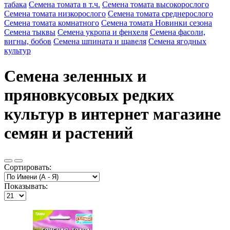
табака
Семена томата в т.ч.
Семена томата высокорослого
Семена томата низкорослого
Семена томата среднерослого
Семена томата комнатного
Семена томата Новинки сезона
Семена тыквы
Семена укропа и фенхеля
Семена фасоли,
вигны, бобов
Семена шпината и щавеля
Семена ягодных
культур
Семена зеленных и
пряновкусовых редких
культур в интернет магазине
семян и растений
Сортировать:
Показывать: