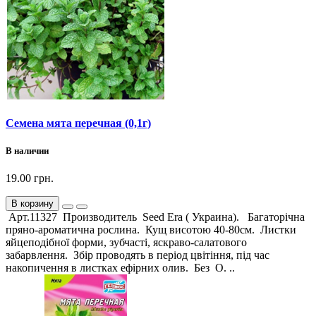
Семена мята перечная (0,1г)
В наличии
19.00 грн.
В корзину
Арт.11327 Производитель Seed Era ( Украина). Багаторічна
пряно-ароматична рослина. Кущ висотою 40-80см. Листки
яйцеподібної форми, зубчасті, яскраво-салатового
забарвлення. Збір проводять в період цвітіння, під час
накопичення в листках ефірних олив. Без О. ..