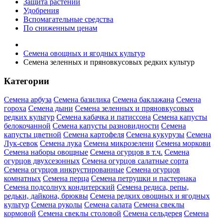
Защита растений
Удобрения
Вспомагательные средства
По сниженным ценам
Семена овощных и ягодных культур
Семена зеленных и пряновкусовых редких культур
Категории
Семена арбуза
Семена базилика
Семена баклажана
Семена
гороха
Семена дыни
Семена зеленных и пряновкусовых
редких культур
Семена кабачка и патиссона
Семена капусты
белокочанной
Семена капусты разновидности
Семена
капусты цветной
Семена картофеля
Семена кукурузы
Семена
Лук-севок
Семена лука
Семена микрозелени
Семена моркови
Семена наборы овощные
Семена огурцов в т.ч.
Семена
огурцов двухсезонных
Семена огурцов салатные сорта
Семена огурцов инкрустированные
Семена огурцов
комнатных
Семена перца
Семена петрушки и пастернака
Семена подсолнух кондитерский
Семена редиса, репы,
редьки, дайкона, брюквы
Семена редких овощных и ягодных
культур
Семена руколы
Семена салата
Семена свеклы
кормовой
Семена свеклы столовой
Семена сельдерея
Семена