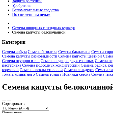
Защита растений
Удобрения
Вспомагательные средства
По сниженным ценам
Семена овощных и ягодных культур
Семена капусты белокочанной
Категории
Семена арбуза
Семена базилика
Семена баклажана
Семена горо
Семена капусты разновидности
Семена капусты цветной
Семен
Семена огурцов в т.ч.
Семена огурцов двухсезонных
Семена ог
пастернака
Семена подсолнух кондитерский
Семена редиса, ре
кормовой
Семена свеклы столовой
Семена сельдерея
Семена та
томата комнатного
Семена томата Новинки сезона
Семена тык
Семена капусты белокочанной
Сортировать:
Показывать: