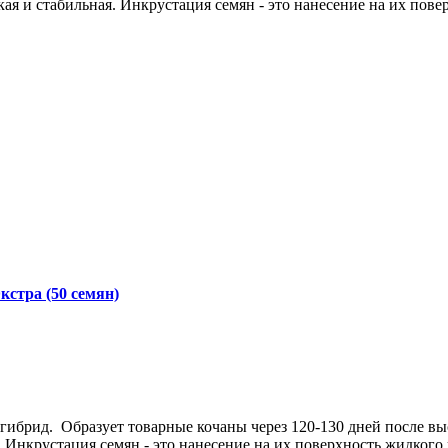
я и стабильная. Инкрустация семян - это нанесение на их пове
стра (50 семян)
гибрид. Образует товарные кочаны через 120-130 дней после в
г. Инкрустация семян - это нанесение на их поверхность жидког