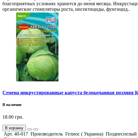
благоприятных условиях хранится до июня месяца. Инкрустаци
органические стимуляторы роста, инсектициды, фунгицид..
Семена инкрустированные капуста белокочанная поздняя К
В наличии
18.00 грн.
В корзину
Арт. 40-017 Производитель Гелиос ( Украина) Позднеспелый 