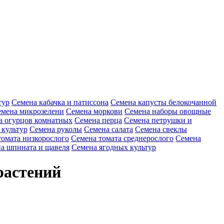
тур
Семена кабачка и патиссона
Семена капусты белокочанной
мена микрозелени
Семена моркови
Семена наборы овощные
а огурцов комнатных
Семена перца
Семена петрушки и
 культур
Семена руколы
Семена салата
Семена свеклы
томата низкорослого
Семена томата среднерослого
Семена
а шпината и щавеля
Семена ягодных культур
растений