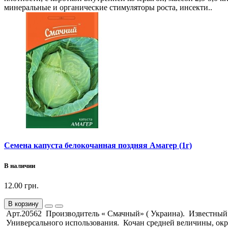
минеральные и органические стимуляторы роста, инсекти..
Семена капуста белокочанная поздняя Амагер (1г)
В наличии
12.00 грн.
В корзину
Арт.20562 Производитель « Смачный» ( Украина). Известный и
Универсального использования. Кочан средней величины, окру