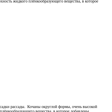
рхность жидкого плёнкообразующего вещества, в которое
ысадки рассады. Кочаны округлой формы, очень высокой
о плёнкообразующего вещества, в которое добавлены