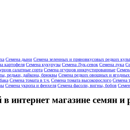
ха
Семена дыни
Семена зеленных и пряновкусовых редких куль
а картофеля
Семена кукурузы
Семена Лук-севок
Семена лука
Се
урцов салатные сорта
Семена огурцов инкрустированные
Семен
пы, редьки, дайкона, брюквы
Семена редких овощных и ягодных
бака
Семена томата в т.ч.
Семена томата высокорослого
Семена 
вы
Семена укропа и фенхеля
Семена фасоли, вигны, бобов
Семен
 в интернет магазине семян и 