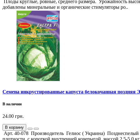
Плоды круглые, ровные, среднего размера. Урожайность высока
добавлены минеральные и органические стимуляторы ро..
Семена инкрустированные капуста белокочанная поздняя Эк
В наличии
24.00 грн.
В корзину
Арт. 40-078 Производитель Гелиос ( Украина) Позднеспелый 
плотности, с короткой внутренней кочерыгой, массой 2,5-5,0 к