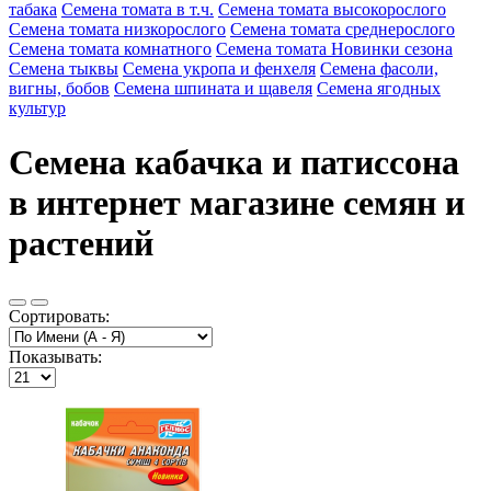
табака
Семена томата в т.ч.
Семена томата высокорослого
Семена томата низкорослого
Семена томата среднерослого
Семена томата комнатного
Семена томата Новинки сезона
Семена тыквы
Семена укропа и фенхеля
Семена фасоли,
вигны, бобов
Семена шпината и щавеля
Семена ягодных
культур
Семена кабачка и патиссона
в интернет магазине семян и
растений
Сортировать:
Показывать: