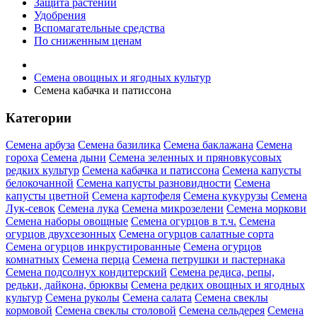
Защита растений
Удобрения
Вспомагательные средства
По сниженным ценам
Семена овощных и ягодных культур
Семена кабачка и патиссона
Категории
Семена арбуза
Семена базилика
Семена баклажана
Семена
гороха
Семена дыни
Семена зеленных и пряновкусовых
редких культур
Семена кабачка и патиссона
Семена капусты
белокочанной
Семена капусты разновидности
Семена
капусты цветной
Семена картофеля
Семена кукурузы
Семена
Лук-севок
Семена лука
Семена микрозелени
Семена моркови
Семена наборы овощные
Семена огурцов в т.ч.
Семена
огурцов двухсезонных
Семена огурцов салатные сорта
Семена огурцов инкрустированные
Семена огурцов
комнатных
Семена перца
Семена петрушки и пастернака
Семена подсолнух кондитерский
Семена редиса, репы,
редьки, дайкона, брюквы
Семена редких овощных и ягодных
культур
Семена руколы
Семена салата
Семена свеклы
кормовой
Семена свеклы столовой
Семена сельдерея
Семена