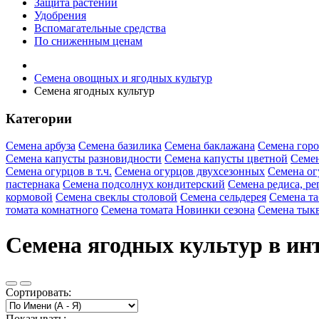
Защита растений
Удобрения
Вспомагательные средства
По сниженным ценам
Семена овощных и ягодных культур
Семена ягодных культур
Категории
Семена арбуза
Семена базилика
Семена баклажана
Семена горо
Семена капусты разновидности
Семена капусты цветной
Семен
Семена огурцов в т.ч.
Семена огурцов двухсезонных
Семена ог
пастернака
Семена подсолнух кондитерский
Семена редиса, ре
кормовой
Семена свеклы столовой
Семена сельдерея
Семена та
томата комнатного
Семена томата Новинки сезона
Семена тык
Семена ягодных культур в инт
Сортировать:
Показывать: