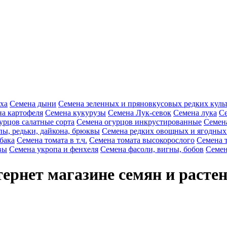
ха
Семена дыни
Семена зеленных и пряновкусовых редких куль
а картофеля
Семена кукурузы
Семена Лук-севок
Семена лука
Се
урцов салатные сорта
Семена огурцов инкрустированные
Семен
пы, редьки, дайкона, брюквы
Семена редких овощных и ягодных
бака
Семена томата в т.ч.
Семена томата высокорослого
Семена 
вы
Семена укропа и фенхеля
Семена фасоли, вигны, бобов
Семен
ернет магазине семян и расте