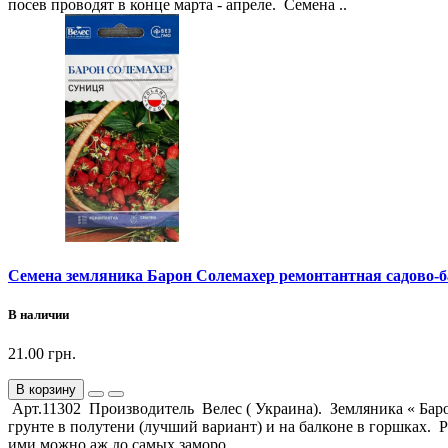
посев проводят в конце марта - апреле. Семена ..
Семена земляника Барон Солемахер ремонтантная садово-б
В наличии
21.00 грн.
В корзину
Арт.11302 Производитель Велес ( Украина). Земляника « Ба
грунте в полутени (лучший вариант) и на балконе в горшках. 
ими можно аж до самых заморо..