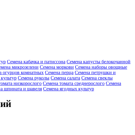
тур
Семена кабачка и патиссона
Семена капусты белокочанной
мена микрозелени
Семена моркови
Семена наборы овощные
а огурцов комнатных
Семена перца
Семена петрушки и
 культур
Семена руколы
Семена салата
Семена свеклы
томата низкорослого
Семена томата среднерослого
Семена
а шпината и щавеля
Семена ягодных культур
ний