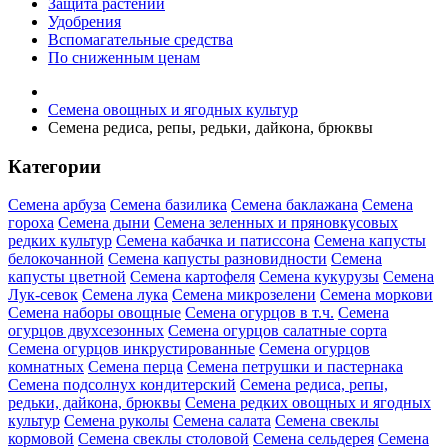
Защита растений
Удобрения
Вспомагательные средства
По сниженным ценам
Семена овощных и ягодных культур
Семена редиса, репы, редьки, дайкона, брюквы
Категории
Семена арбуза
Семена базилика
Семена баклажана
Семена
гороха
Семена дыни
Семена зеленных и пряновкусовых
редких культур
Семена кабачка и патиссона
Семена капусты
белокочанной
Семена капусты разновидности
Семена
капусты цветной
Семена картофеля
Семена кукурузы
Семена
Лук-севок
Семена лука
Семена микрозелени
Семена моркови
Семена наборы овощные
Семена огурцов в т.ч.
Семена
огурцов двухсезонных
Семена огурцов салатные сорта
Семена огурцов инкрустированные
Семена огурцов
комнатных
Семена перца
Семена петрушки и пастернака
Семена подсолнух кондитерский
Семена редиса, репы,
редьки, дайкона, брюквы
Семена редких овощных и ягодных
культур
Семена руколы
Семена салата
Семена свеклы
кормовой
Семена свеклы столовой
Семена сельдерея
Семена