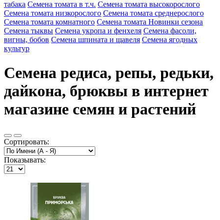
табака
Семена томата в т.ч.
Семена томата высокорослого
Семена томата низкорослого
Семена томата среднерослого
Семена томата комнатного
Семена томата Новинки сезона
Семена тыквы
Семена укропа и фенхеля
Семена фасоли,
вигны, бобов
Семена шпината и щавеля
Семена ягодных
культур
Семена редиса, репы, редьки,
дайкона, брюквы в интернет
магазине семян и растений
Сортировать:
Показывать: