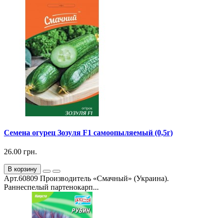
Семена огурец Зозуля F1 самоопыляемый (0,5г)
26.00 грн.
В корзину
Арт.60809 Производитель «Смачный» (Украина).
Раннеспелый партенокарп...