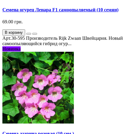
Семена огурец Ленара F1 самоопыляемый (10 семян)
69.00 грн.
В корзину
Арт.30-595 Производитель Rijk Zwaan Швейцария. Новый
самоопыляющийся гибрид огур...
Новинка
Семена азарина розовая (10 сем.)