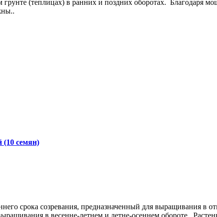
рунте (теплицах) в ранних и поздних оборотах. Благодаря мощ
ны..
(10 семян)
ннего срока созревания, предназначенный для выращивания в от
выращивания в весенне-летнем и летне-осеннем обороте. Расте