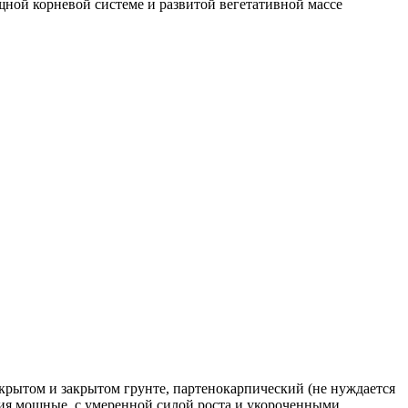
ной корневой системе и развитой вегетативной массе
крытом и закрытом грунте, партенокарпический (не нуждается
ния мощные, с умеренной силой роста и укороченными