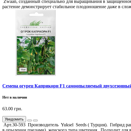
Zwaan, созданный специально для выращивания в защищенном г
растение демонстрирует стабильное плодоношение даже в слож
Семена огурец Каприкорн F1 самоопыляемый двухсезонный 
Нет в наличии
63.00 грн.
Уведомить
Арт.30-593 Производитель Yuksel Seeds ( Турция). Гибрид ра
в опылении пчелами), женского типа цветения. Подходит для 