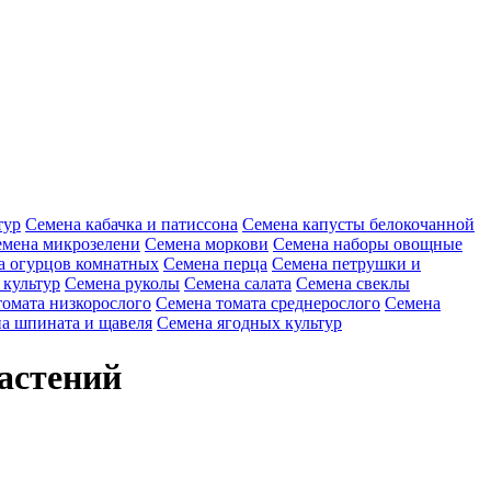
тур
Семена кабачка и патиссона
Семена капусты белокочанной
мена микрозелени
Семена моркови
Семена наборы овощные
а огурцов комнатных
Семена перца
Семена петрушки и
 культур
Семена руколы
Семена салата
Семена свеклы
томата низкорослого
Семена томата среднерослого
Семена
а шпината и щавеля
Семена ягодных культур
растений