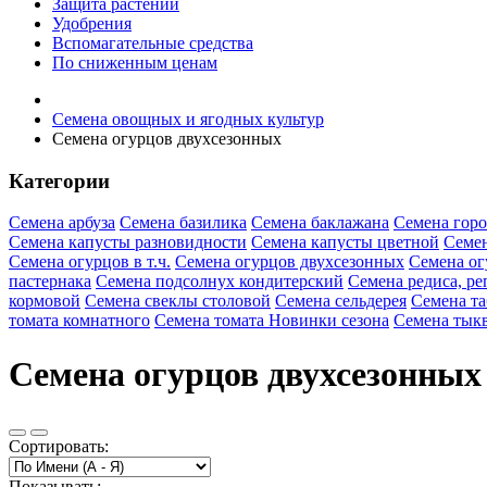
Защита растений
Удобрения
Вспомагательные средства
По сниженным ценам
Семена овощных и ягодных культур
Семена огурцов двухсезонных
Категории
Семена арбуза
Семена базилика
Семена баклажана
Семена горо
Семена капусты разновидности
Семена капусты цветной
Семен
Семена огурцов в т.ч.
Семена огурцов двухсезонных
Семена ог
пастернака
Семена подсолнух кондитерский
Семена редиса, ре
кормовой
Семена свеклы столовой
Семена сельдерея
Семена та
томата комнатного
Семена томата Новинки сезона
Семена тык
Семена огурцов двухсезонных 
Сортировать:
Показывать: