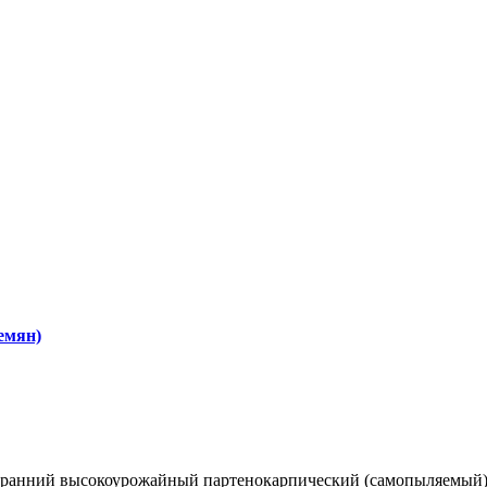
емян)
рранний высокоурожайный партенокарпический (самопыляемый)