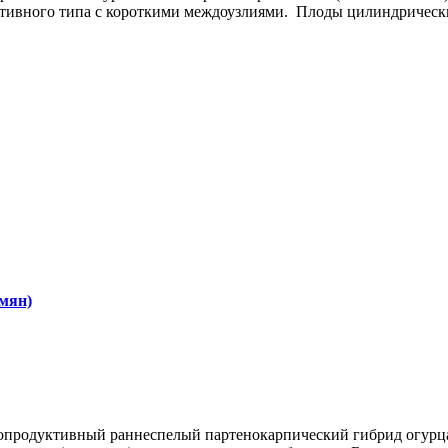
тивного типа с короткими междоузлиями. Плоды цилиндрические
мян)
опродуктивный раннеспелый партенокарпический гибрид огурца