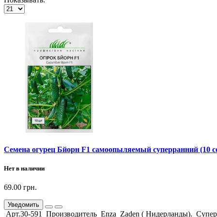
Семена огурец Бйорн F1 самоопыляемый суперранний (10 с
Нет в наличии
69.00 грн.
Уведомить
Арт.30-591 Производитель Enza Zaden ( Нидерланды). Супе