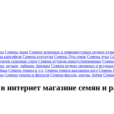
ха
Семена дыни
Семена зеленных и пряновкусовых редких куль
а картофеля
Семена кукурузы
Семена Лук-севок
Семена лука
Се
урцов салатные сорта
Семена огурцов инкрустированные
Семен
пы, редьки, дайкона, брюквы
Семена редких овощных и ягодных
бака
Семена томата в т.ч.
Семена томата высокорослого
Семена 
вы
Семена укропа и фенхеля
Семена фасоли, вигны, бобов
Семен
в интернет магазине семян и 