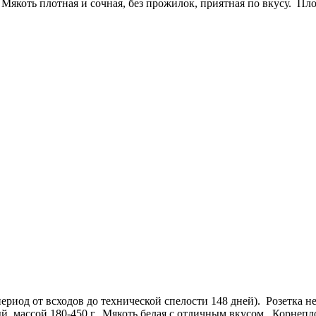
а. Мякоть плотная и сочная, без прожилок, приятная по вкусу. 
иод от всходов до технической спелости 148 дней). Розетка не
й, массой 180-450 г. Мякоть белая с отличным вкусом. Корнеп