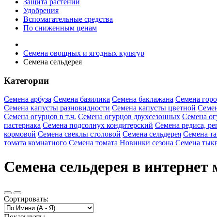
Защита растений
Удобрения
Вспомагательные средства
По сниженным ценам
Семена овощных и ягодных культур
Семена сельдерея
Категории
Семена арбуза
Семена базилика
Семена баклажана
Семена горо
Семена капусты разновидности
Семена капусты цветной
Семен
Семена огурцов в т.ч.
Семена огурцов двухсезонных
Семена ог
пастернака
Семена подсолнух кондитерский
Семена редиса, ре
кормовой
Семена свеклы столовой
Семена сельдерея
Семена та
томата комнатного
Семена томата Новинки сезона
Семена тык
Семена сельдерея в интернет 
Сортировать:
Показывать: