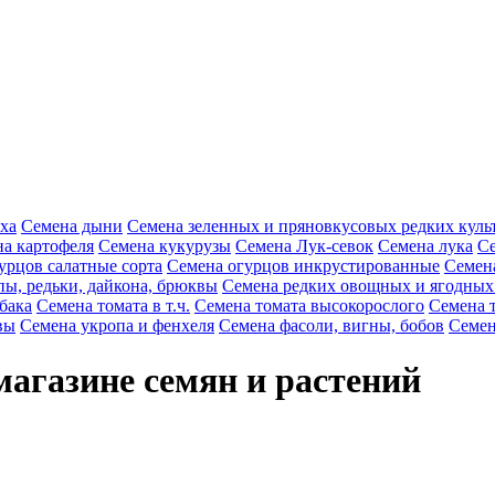
ха
Семена дыни
Семена зеленных и пряновкусовых редких куль
а картофеля
Семена кукурузы
Семена Лук-севок
Семена лука
Се
урцов салатные сорта
Семена огурцов инкрустированные
Семен
пы, редьки, дайкона, брюквы
Семена редких овощных и ягодных
бака
Семена томата в т.ч.
Семена томата высокорослого
Семена 
вы
Семена укропа и фенхеля
Семена фасоли, вигны, бобов
Семен
магазине семян и растений