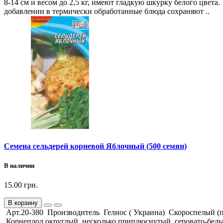
8-14 см и весом до 2,5 кг, имеют гладкую шкурку белого цвет
добавлении в термически обработанные блюда сохраняют ..
Семена сельдерей корневой Яблочный (500 семян)
В наличии
15.00 грн.
В корзину
Арт.20-380 Производитель Гелиос ( Украина) Скороспелый (пер
Корнеплод округлый, несколько приплюснутый, серовато-белы