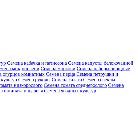
тур
Семена кабачка и патиссона
Семена капусты белокочанной
мена микрозелени
Семена моркови
Семена наборы овощные
а огурцов комнатных
Семена перца
Семена петрушки и
 культур
Семена руколы
Семена салата
Семена свеклы
томата низкорослого
Семена томата среднерослого
Семена
а шпината и щавеля
Семена ягодных культур