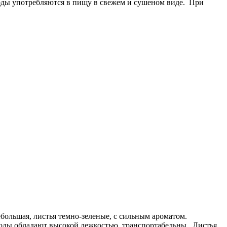
Плоды употребляются в пищу в свежем и сушеном виде. При
большая, листья темно-зеленые, с сильным ароматом.
лоды обладают высокой лежкостью, транспортабельны. Листья