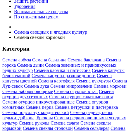
Защита растений
Удобрения
Вспомагательные средства
По сниженным ценам
Семена овощных и ягодных культур
Семена свеклы кормовой
Категории
Семена арбуза
Семена базилика
Семена баклажана
Семена
гороха
Семена дыни
Семена зеленных и пряновкусовых
редких культур
Семена кабачка и патиссона
Семена капусты
белокочанной
Семена капусты разновидности
Семена
капусты цветной
Семена картофеля
Семена кукурузы
Семена
Лук-севок
Семена лука
Семена микрозелени
Семена моркови
Семена наборы овощные
Семена огурцов в т.ч.
Семена
огурцов двухсезонных
Семена огурцов салатные сорта
Семена огурцов инкрустированные
Семена огурцов
комнатных
Семена перца
Семена петрушки и пастернака
Семена подсолнух кондитерский
Семена редиса, репы,
редьки, дайкона, брюквы
Семена редких овощных и ягодных
культур
Семена руколы
Семена салата
Семена свеклы
кормовой
Семена свеклы столовой
Семена сельдерея
Семена