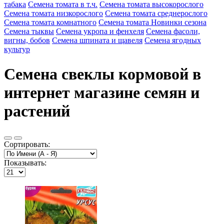
табака
Семена томата в т.ч.
Семена томата высокорослого
Семена томата низкорослого
Семена томата среднерослого
Семена томата комнатного
Семена томата Новинки сезона
Семена тыквы
Семена укропа и фенхеля
Семена фасоли,
вигны, бобов
Семена шпината и щавеля
Семена ягодных
культур
Семена свеклы кормовой в
интернет магазине семян и
растений
Сортировать:
Показывать: