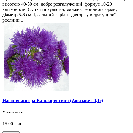
висотою 40-50 см, добре розгалужений, формує 10-20
квітконосів. Суцвіття кулястої, майже сферичної форми,
діаметр 5-6 см. Ідеальний варіант для зрізу відразу цілої
рослини ..
Насіння айстра Валькірія синя (Zip-пакет 0,1г)
У наявності
15.00 грн.