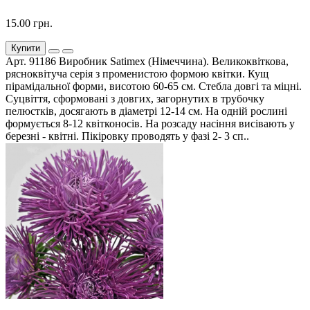
15.00 грн.
Купити
Арт. 91186 Виробник Satimex (Німеччина). Великоквіткова,
рясноквітуча серія з променистою формою квітки. Кущ
пірамідальної форми, висотою 60-65 см. Стебла довгі та міцні.
Суцвіття, сформовані з довгих, загорнутих в трубочку
пелюстків, досягають в діаметрі 12-14 см. На одній рослині
формується 8-12 квітконосів. На розсаду насіння висівають у
березні - квітні. Пікіровку проводять у фазі 2- 3 сп..