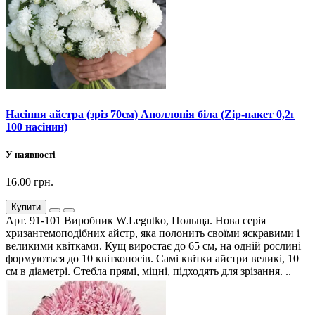
Насіння айстра (зріз 70см) Аполлонія біла (Zip-пакет 0,2г
100 насінин)
У наявності
16.00 грн.
Купити
Арт. 91-101 Виробник W.Legutko, Польща. Нова серія
хризантемоподібних айстр, яка полонить своїми яскравими і
великими квітками. Кущ виростає до 65 см, на одній рослині
формуються до 10 квітконосів. Самі квітки айстри великі, 10
см в діаметрі. Стебла прямі, міцні, підходять для зрізання. ..