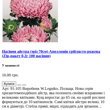
Насіння айстра (зріз 70см) Аполлонія сріблясто-рожева
(Zip-пакет 0,2г 100 насінин)
У наявності
16.00 грн.
Купити
Арт. 91-105 Виробник W.Legutko, Польща. Нова серія
хризантемоподібних айстр, яка полонить своїми яскравими і
великими квітками. Кущ виростає до 65 см, на одній рослині
формуються до 10 квітконосів. Самі квітки айстри великі, 10
см в діаметрі. Стебла прямі, міцні, підходять для зрізання. ..