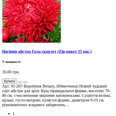
Насіння айстра Гала скарлет (Zip-пакет 15 нас.)
У наявності
16.00 грн.
Купити
Арт. 91-207 Виробник Benary, (Німеччина) Новий чудовий
сорт айстри для зрізу. Кущ пірамідальної форми, висотою 70-
80 см, з численними міцними квітконосами. Суцвіття великі,
щільні, густо-махрові, кулястої форми, діаметром 9-10 см,
різноманітних яскравих забарвлень. ..
1