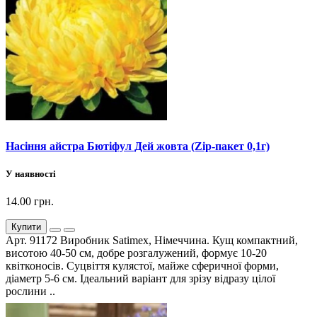
Насіння айстра Бютіфул Дей жовта (Zip-пакет 0,1г)
У наявності
14.00 грн.
Купити
Арт. 91172 Виробник Satimex, Німеччина. Кущ компактний,
висотою 40-50 см, добре розгалужений, формує 10-20
квітконосів. Суцвіття кулястої, майже сферичної форми,
діаметр 5-6 см. Ідеальний варіант для зрізу відразу цілої
рослини ..