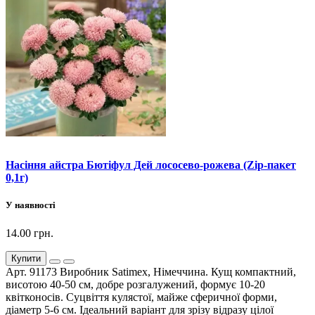
Насіння айстра Бютіфул Дей лососево-рожева (Zip-пакет
0,1г)
У наявності
14.00 грн.
Купити
Арт. 91173 Виробник Satimex, Німеччина. Кущ компактний,
висотою 40-50 см, добре розгалужений, формує 10-20
квітконосів. Суцвіття кулястої, майже сферичної форми,
діаметр 5-6 см. Ідеальний варіант для зрізу відразу цілої