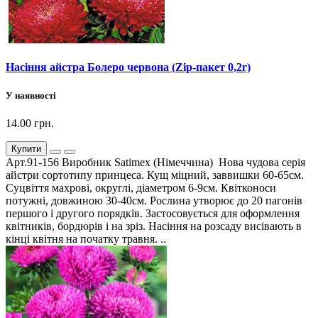
Насіння айстра Болеро червона (Zip-пакет 0,2г)
У наявності
14.00 грн.
Купити
Арт.91-156 Виробник Satimex (Німеччина) Нова чудова серія
айстри сортотипу принцеса. Кущ міцний, заввишки 60-65см.
Суцвіття махрові, округлі, діаметром 6-9см. Квітконоси
потужні, довжиною 30-40см. Рослина утворює до 20 пагонів
першого і другого порядків. Застосовується для оформлення
квітників, бордюрів і на зріз. Насіння на розсаду висівають в
кінці квітня на початку травня. ..