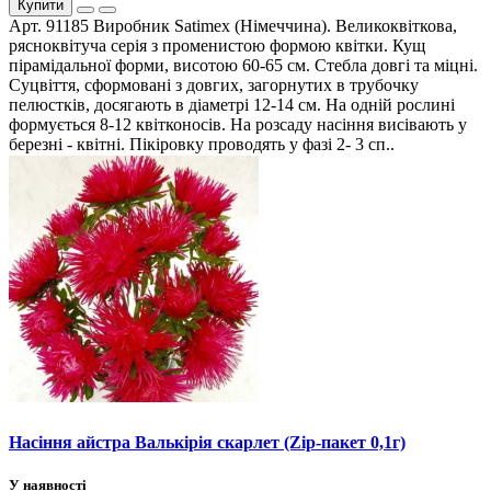
Купити
Арт. 91185 Виробник Satimex (Німеччина). Великоквіткова,
рясноквітуча серія з променистою формою квітки. Кущ
пірамідальної форми, висотою 60-65 см. Стебла довгі та міцні.
Суцвіття, сформовані з довгих, загорнутих в трубочку
пелюстків, досягають в діаметрі 12-14 см. На одній рослині
формується 8-12 квітконосів. На розсаду насіння висівають у
березні - квітні. Пікіровку проводять у фазі 2- 3 сп..
Насіння айстра Валькірія скарлет (Zip-пакет 0,1г)
У наявності