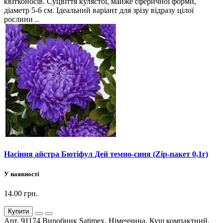
квітконосів. Суцвіття кулястої, майже сферичної форми,
діаметр 5-6 см. Ідеальний варіант для зрізу відразу цілої
рослини ..
Насіння айстра Бютіфул Дей темно-синя (Zip-пакет 0,1г)
У наявності
14.00 грн.
Купити
Арт. 91174 Виробник Satimex, Німеччина. Кущ компактний,