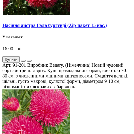
Насіння айстра Гала бургунді (Zip-пакет 15 нас.)
У наявності
16.00 грн.
Купити
Арт. 91-201 Виробник Benary, (Німеччина) Новий чудовий
сорт айстри для зрізу. Кущ пірамідальної форми, висотою 70-
80 см, з численними міцними квітконосами. Суцвіття великі,
щільні, густо-махрові, кулястої форми, діаметром 9-10 см,
різноманітних яскравих забарвлень. ..