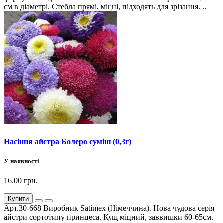
см в діаметрі. Стебла прямі, міцні, підходять для зрізання. ..
Насіння айстра Болеро суміш (0,3г)
У наявності
16.00 грн.
Купити
Арт.30-668 Виробник Satimex (Німеччина). Нова чудова серія
айстри сортотипу принцеса. Кущ міцний, заввишки 60-65см.