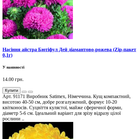
Насіння айстра Бютіфул Дей діамантово-рожева (Zip-пакет
0,1г)
У наявності
14.00 грн.
Купити
Арт. 91171 Виробник Satimex, Німеччина. Кущ компактний,
висотою 40-50 см, добре розгалужений, формує 10-20
квітконосів. Суцвіття кулястої, майже сферичної форми,
діаметр 5-6 см. Ідеальний варіант для зрізу відразу цілої
рослини ..