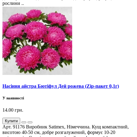
рослини ..
Насіння айстра Бютіфул Дей рожева (Zip-пакет 0,1г)
У наявності
14.00 грн.
Купити
Арт. 91176 Виробник Satimex, Німеччина. Кущ компактний,
висотою 40-50 см, добре розгалужений, формує 10-20