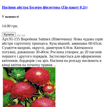
Насіння айстра Болеро фіолетова (Zip-пакет 0,2г)
У наявності
14.00 грн.
Купити
Арт.91-155 Виробник Satimex (Німеччина) Нова чудова серія
айстри сортотипу принцеса. Кущ міцний, заввишки 60-65см.
Суцвіття махрові, округлі, діаметром 6-9см. Квітконоси
потужні, довжиною 30-40см. Рослина утворює до 20 пагонів
першого і другого порядків. Застосовується для оформлення
квітників, бордюрів і на зріз. Насіння на розсаду висівають в
кінці квітня на початку травня. ..