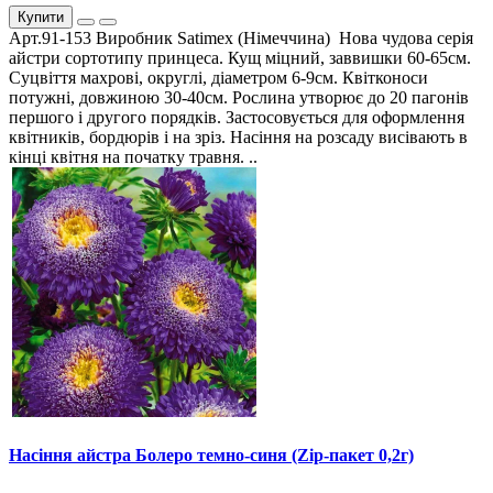
Купити
Арт.91-153 Виробник Satimex (Німеччина) Нова чудова серія
айстри сортотипу принцеса. Кущ міцний, заввишки 60-65см.
Суцвіття махрові, округлі, діаметром 6-9см. Квітконоси
потужні, довжиною 30-40см. Рослина утворює до 20 пагонів
першого і другого порядків. Застосовується для оформлення
квітників, бордюрів і на зріз. Насіння на розсаду висівають в
кінці квітня на початку травня. ..
Насіння айстра Болеро темно-синя (Zip-пакет 0,2г)