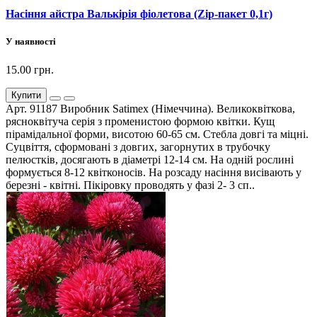
Насіння айстра Валькірія фіолетова (Zip-пакет 0,1г)
У наявності
15.00 грн.
Купити
Арт. 91187 Виробник Satimex (Німеччина). Великоквіткова,
рясноквітуча серія з променистою формою квітки. Кущ
пірамідальної форми, висотою 60-65 см. Стебла довгі та міцні.
Суцвіття, сформовані з довгих, загорнутих в трубочку
пелюстків, досягають в діаметрі 12-14 см. На одній рослині
формується 8-12 квітконосів. На розсаду насіння висівають у
березні - квітні. Пікіровку проводять у фазі 2- 3 сп..