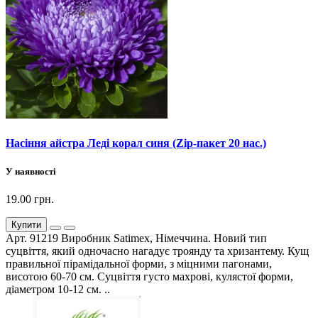
Насіння айстра Леді корал синя (Zip-пакет 20 нас.)
У наявності
19.00 грн.
Купити
Арт. 91219 Виробник Satimex, Німеччина. Новий тип
суцвіття, який одночасно нагадує троянду та хризантему. Кущ
правильної пірамідальної форми, з міцними пагонами,
висотою 60-70 см. Суцвіття густо махрові, кулястої форми,
діаметром 10-12 см. ..