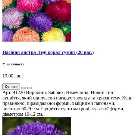
Насіння айстра Леді корал суміш (20 нас.)
У наявності
19.00 грн.
Купити
Арт. 91220 Виробник Satimex, Німеччина. Новий тип
суцвіття, який одночасно нагадує троянду та хризантему. Кущ
правильної пірамідальної форми, з міцними пагонами,
висотою 60-70 см. Суцвіття густо махрові, кулястої форми,
діаметром 10-12 см. ..