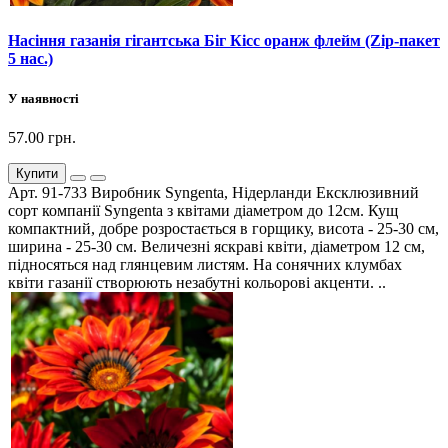
Насіння газанія гігантська Біг Кісс оранж флейм (Zip-пакет
5 нас.)
У наявності
57.00 грн.
Купити
Арт. 91-733 Виробник Syngenta, Нідерланди Ексклюзивний
сорт компанії Syngenta з квітами діаметром до 12см. Кущ
компактний, добре розростається в горщику, висота - 25-30 см,
ширина - 25-30 см. Величезні яскраві квіти, діаметром 12 см,
підносяться над глянцевим листям. На сонячних клумбах
квіти газанії створюють незабутні кольорові акценти. ..