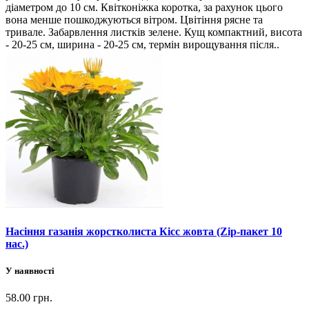
діаметром до 10 см. Квітконіжка коротка, за рахунок цього
вона менше пошкоджуються вітром. Цвітіння рясне та
тривале. Забарвлення листків зелене. Кущ компактний, висота
- 20-25 см, ширина - 20-25 см, термін вирощування після..
Насіння газанія жорстколиста Кісс жовта (Zip-пакет 10
нас.)
У наявності
58.00 грн.