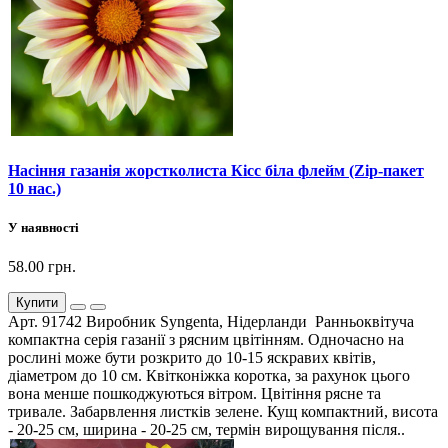
Насіння газанія жорстколиста Кісс біла флейм (Zip-пакет
10 нас.)
У наявності
58.00 грн.
Купити
Арт. 91742 Виробник Syngenta, Нідерланди Ранньоквітуча
компактна серія газанії з рясним цвітінням. Одночасно на
рослині може бути розкрито до 10-15 яскравих квітів,
діаметром до 10 см. Квітконіжка коротка, за рахунок цього
вона менше пошкоджуються вітром. Цвітіння рясне та
тривале. Забарвлення листків зелене. Кущ компактний, висота
- 20-25 см, ширина - 20-25 см, термін вирощування після..