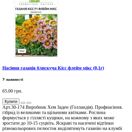
Насіння газанія блискуча Кісс флейм мікс (0,1г)
У наявності
65.00 грн.
Купити
Арт.30-174 Виробник Хем Заден (Голландія). Профнасіння.
гібрид із великими та щільними квітками. Рослина
формується у гіллясті кущики, на кожному з яких може
зростати до 10-15 суцвіть. Яскраві та насичені відтінки
різнокольорових пелюсток виділятимуть газанію на клумбі