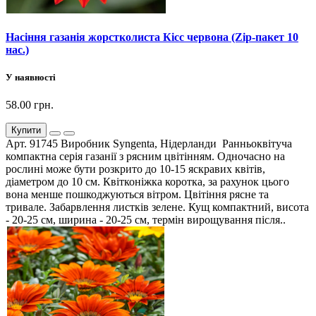
Насіння газанія жорстколиста Кісс червона (Zip-пакет 10
нас.)
У наявності
58.00 грн.
Купити
Арт. 91745 Виробник Syngenta, Нідерланди Ранньоквітуча
компактна серія газанії з рясним цвітінням. Одночасно на
рослині може бути розкрито до 10-15 яскравих квітів,
діаметром до 10 см. Квітконіжка коротка, за рахунок цього
вона менше пошкоджуються вітром. Цвітіння рясне та
тривале. Забарвлення листків зелене. Кущ компактний, висота
- 20-25 см, ширина - 20-25 см, термін вирощування після..