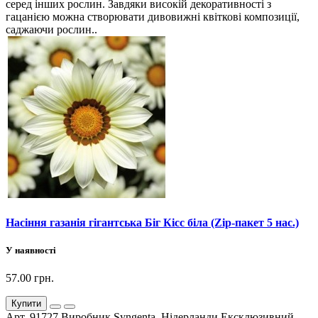
серед інших рослин. Завдяки високій декоративності з
гацанією можна створювати дивовижні квіткові композиції,
саджаючи рослин..
Насіння газанія гігантська Біг Кісс біла (Zip-пакет 5 нас.)
У наявності
57.00 грн.
Купити
Арт. 91727 Виробник Syngenta, Нідерланди Ексклюзивний