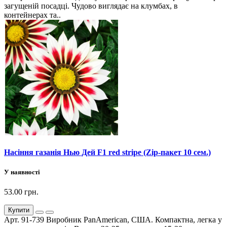
загущеній посадці. Чудово виглядає на клумбах, в
контейнерах та..
Насіння газанія Нью Дей F1 red stripe (Zip-пакет 10 сем.)
У наявності
53.00 грн.
Купити
Арт. 91-739 Виробник PanAmerican, США. Компактна, легка у