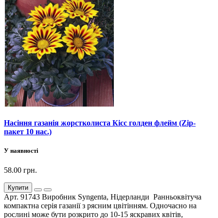
Насіння газанія жорстколиста Кісс голден флейм (Zip-
пакет 10 нас.)
У наявності
58.00 грн.
Купити
Арт. 91743 Виробник Syngenta, Нідерланди Ранньоквітуча
компактна серія газанії з рясним цвітінням. Одночасно на
рослині може бути розкрито до 10-15 яскравих квітів,