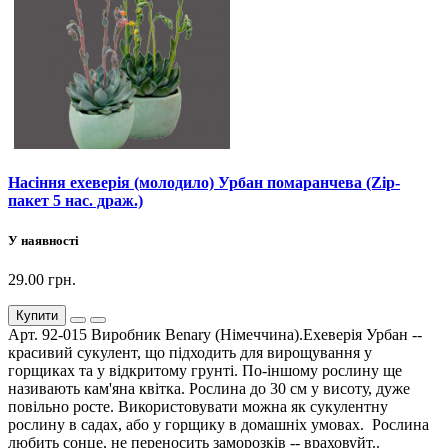
Насіння ехеверія (молодило) Урбан помаранчева (Zip-
пакет 5 нас. драж.)
У наявності
29.00 грн.
Купити
Арт. 92-015 Виробник Benary (Німеччина).Ехеверія Урбан --
красивий сукулент, що підходить для вирощування у
горщиках та у відкритому грунті. По-іншому рослину ще
називають кам'яна квітка. Рослина до 30 см у висоту, дуже
повільно росте. Використовувати можна як сукулентну
рослину в садах, або у горщику в домашніх умовах. Рослина
любить сонце, не переносить заморозків -- враховуйт..