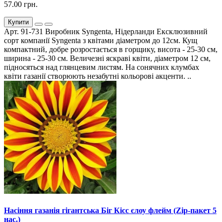
57.00 грн.
Купити
Арт. 91-731 Виробник Syngenta, Нідерланди Ексклюзивний
сорт компанії Syngenta з квітами діаметром до 12см. Кущ
компактний, добре розростається в горщику, висота - 25-30 см,
ширина - 25-30 см. Величезні яскраві квіти, діаметром 12 см,
підносяться над глянцевим листям. На сонячних клумбах
квіти газанії створюють незабутні кольорові акценти. ..
Насіння газанія гігантська Біг Кісс єлоу флейм (Zip-пакет 5
нас.)