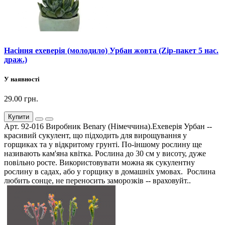
Насіння ехеверія (молодило) Урбан жовта (Zip-пакет 5 нас.
драж.)
У наявності
29.00 грн.
Купити
Арт. 92-016 Виробник Benary (Німеччина).Ехеверія Урбан --
красивий сукулент, що підходить для вирощування у
горщиках та у відкритому грунті. По-іншому рослину ще
називають кам'яна квітка. Рослина до 30 см у висоту, дуже
повільно росте. Використовувати можна як сукулентну
рослину в садах, або у горщику в домашніх умовах. Рослина
любить сонце, не переносить заморозків -- враховуйт..