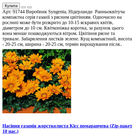
Купити
Арт. 91744 Виробник Syngenta, Нідерланди Ранньоквітуча
компактна серія газанії з рясним цвітінням. Одночасно на
рослині може бути розкрито до 10-15 яскравих квітів,
діаметром до 10 см. Квітконіжка коротка, за рахунок цього
вона менше пошкоджуються вітром. Цвітіння рясне та
тривале. Забарвлення листків зелене. Кущ компактний, висота
- 20-25 см, ширина - 20-25 см, термін вирощування після..
Насіння газанія жорстколиста Кісс помаранчева (Zip-пакет
10 нас.)