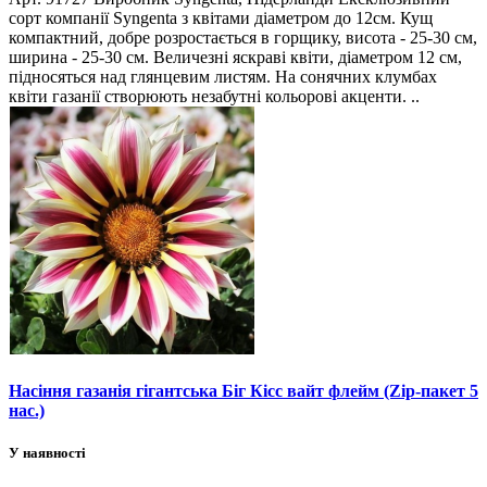
сорт компанії Syngenta з квітами діаметром до 12см. Кущ
компактний, добре розростається в горщику, висота - 25-30 см,
ширина - 25-30 см. Величезні яскраві квіти, діаметром 12 см,
підносяться над глянцевим листям. На сонячних клумбах
квіти газанії створюють незабутні кольорові акценти. ..
Насіння газанія гігантська Біг Кісс вайт флейм (Zip-пакет 5
нас.)
У наявності