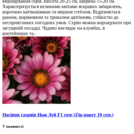
вирощування серія. Висота 20-25 см, ширина 15-20 см.
Характеризується великими квітами яскравих забарвлень,
короткою квітконіжкою та міцним стеблом. Відрізняється
раннім, вирівняним та тривалим цвітінням, стійкістю до
несприятливих погодних умов. Серію можна вирощувати при
загущеній посадці. Чудово виглядає на клумбах, в
контейнерах та..
Насіння газанія Нью Дей F1 rose (Zip-пакет 10 сем.)
У наявності