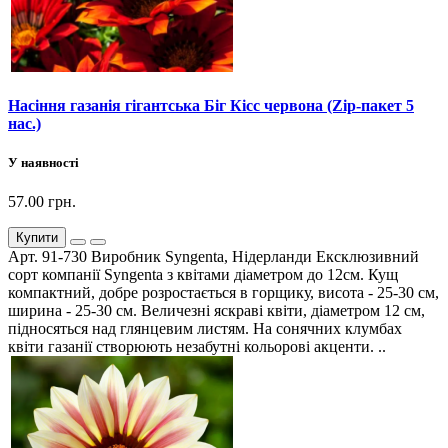
Насіння газанія гігантська Біг Кісс червона (Zip-пакет 5
нас.)
У наявності
57.00 грн.
Купити
Арт. 91-730 Виробник Syngenta, Нідерланди Ексклюзивний
сорт компанії Syngenta з квітами діаметром до 12см. Кущ
компактний, добре розростається в горщику, висота - 25-30 см,
ширина - 25-30 см. Величезні яскраві квіти, діаметром 12 см,
підносяться над глянцевим листям. На сонячних клумбах
квіти газанії створюють незабутні кольорові акценти. ..