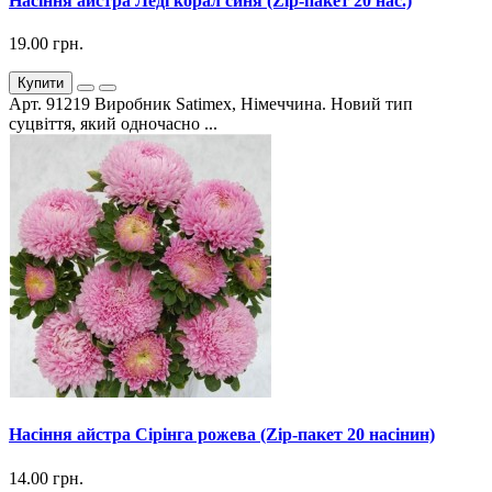
Насіння айстра Леді корал синя (Zip-пакет 20 нас.)
19.00 грн.
Купити
Арт. 91219 Виробник Satimex, Німеччина. Новий тип
суцвіття, який одночасно ...
Насіння айстра Сірінга рожева (Zip-пакет 20 насінин)
14.00 грн.