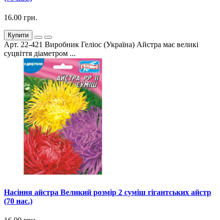
16.00 грн.
Купити
Арт. 22-421 Виробник Геліос (Україна) Айстра має великі
суцвіття діаметром ...
Насіння айстра Великий розмір 2 суміш гігантських айстр
(70 нас.)