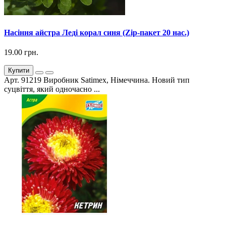
Насіння айстра Леді корал синя (Zip-пакет 20 нас.)
19.00 грн.
Купити
Арт. 91219 Виробник Satimex, Німеччина. Новий тип
суцвіття, який одночасно ...