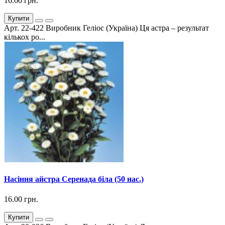
16.00 грн.
Купити
Арт. 22-422 Виробник Геліос (Україна) Ця астра – результат
кількох ро...
Насіння айстра Серенада біла (50 нас.)
16.00 грн.
Купити