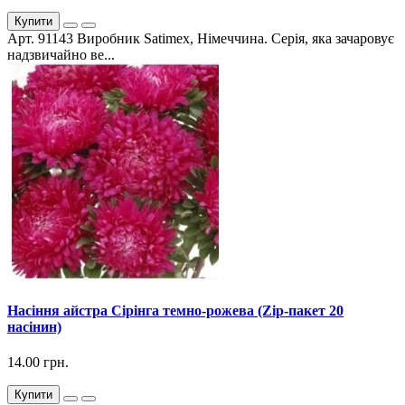
Купити
Арт. 91143 Виробник Satimex, Німеччина. Серія, яка зачаровує
надзвичайно ве...
Насіння айстра Сірінга темно-рожева (Zip-пакет 20
насінин)
14.00 грн.
Купити