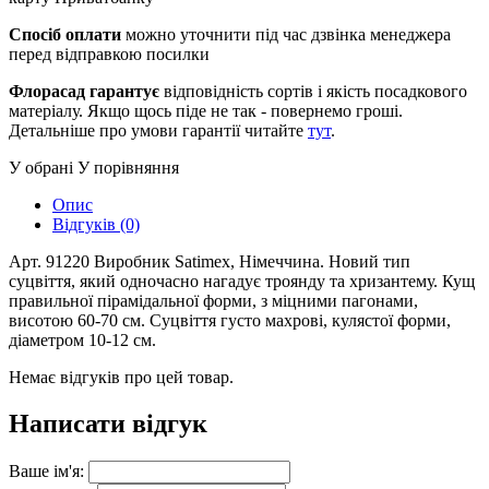
Спосіб оплати
можно уточнити під час дзвінка менеджера
перед відправкою посилки
Флорасад гарантує
відповідність сортів і якість посадкового
матеріалу. Якщо щось піде не так - повернемо гроші.
Детальніше про умови гарантії читайте
тут
.
У обрані
У порівняння
Опис
Відгуків (0)
Арт. 91220 Виробник Satimex, Німеччина. Новий тип
суцвіття, який одночасно нагадує троянду та хризантему. Кущ
правильної пірамідальної форми, з міцними пагонами,
висотою 60-70 см. Суцвіття густо махрові, кулястої форми,
діаметром 10-12 см.
Немає відгуків про цей товар.
Написати відгук
Ваше ім'я: