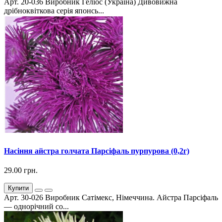
Арт. 20-036 Виробник Геліос (Україна) Дивовижна
дрібноквіткова серія японсь...
Насіння айстра голчата Парсіфаль пурпурова (0,2г)
29.00 грн.
Купити
Арт. 30-026 Виробник Сатімекс, Німеччина. Айстра Парсіфаль
— однорічний со...