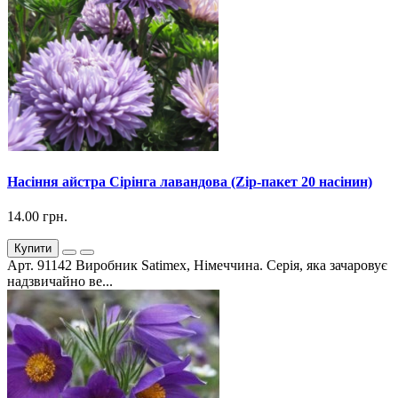
Насіння айстра Сірінга лавандова (Zip-пакет 20 насінин)
14.00 грн.
Купити
Арт. 91142 Виробник Satimex, Німеччина. Серія, яка зачаровує
надзвичайно ве...