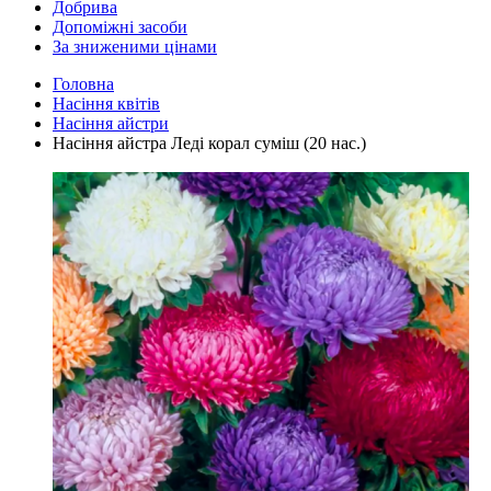
Добрива
Допоміжні засоби
За зниженими цінами
Головна
Насіння квітів
Насіння айстри
Насіння айстра Леді корал суміш (20 нас.)