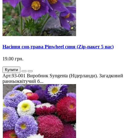
Насіння сон-трава Pinwheel синя (Zip-пакет 5 нас)
19.00 грн.
Купити
Арт.93-001 Виробник Syngenta (Нідерланди). Загадковий
ранньоквітучий б...