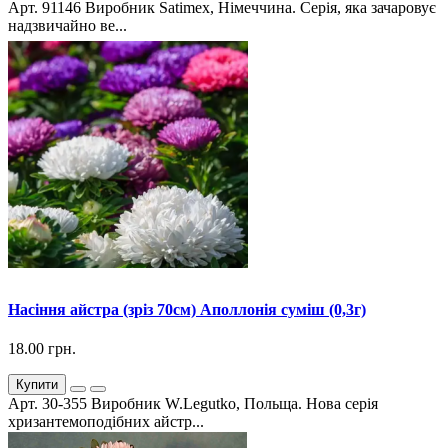
Арт. 91146 Виробник Satimex, Німеччина. Серія, яка зачаровує
надзвичайно ве...
Насіння айстра (зріз 70см) Аполлонія суміш (0,3г)
18.00 грн.
Купити
Арт. 30-355 Виробник W.Legutko, Польща. Нова серія
хризантемоподібних айстр...