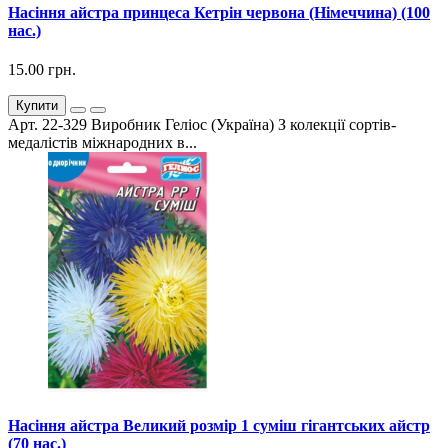
Насіння айстра принцеса Кетрін червона (Німеччина) (100
нас.)
15.00 грн.
Купити
Арт. 22-329 Виробник Геліос (Україна) З колекції сортів-
медалістів міжнародних в...
Насіння айстра Великий розмір 1 суміш гігантських айстр
(70 нас.)