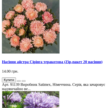
Насіння айстра Сірінга теракотова (Zip-пакет 20 насінин)
14.00 грн.
Купити
Арт. 91139 Виробник Satimex, Німеччина. Серія, яка зачаровує
надзвичайно ве...