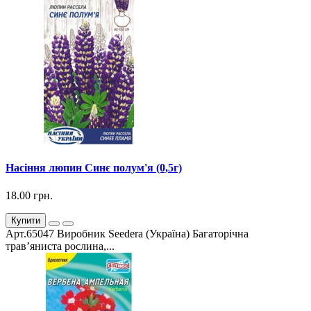
Насіння люпин Синє полум'я (0,5г)
18.00 грн.
Купити
Арт.65047 Виробник Seedera (Україна) Багаторічна
трав’яниста рослина,...