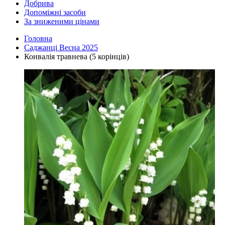
Добрива
Допоміжні засоби
За зниженими цінами
Головна
Саджанці Весна 2025
Конвалія травнева (5 корінців)