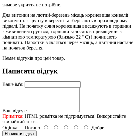
зимове укриття не потрібне.
Для вигонки на лютий-березень місяць кореневища конвалії
викопують з грунту в вересні та зберігають в прохолодному
підвалі. На початку січня кореневища висаджують в горщики
з живильним грунтом, горщики заносять в приміщення з
кімнатною температурою (близько 22 ° С) і починають
поливати. Паростки з'являться через місяць, а цвітіння настане
на початок березня.
Немає відгуків про цей товар.
Написати відгук
Ваше ім'я:
Ваш відгук:
Примітка:
HTML розмітка не підтримується! Використайте
звичайний текст.
Оцінка:
Погано
Добре
Написати відгук