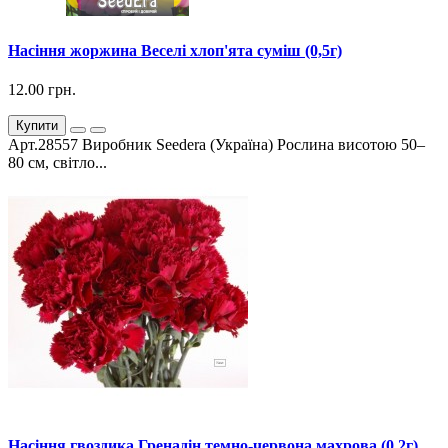
Насіння жоржина Веселі хлоп'ята суміш (0,5г)
12.00 грн.
Купити
Арт.28557 Виробник Seedera (Україна) Рослина висотою 50–
80 см, світло...
Насіння гвоздика Гренадін темно-червона махрова (0,2г)