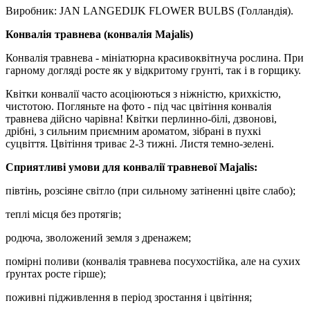
Виробник: JAN LANGEDIJK FLOWER BULBS (Голландія).
Конвалія
травнева
(
конвалія
Majalis)
Конвалія травнева - мініатюрна красивоквітнуча рослина. При
гарному догляді росте як у відкритому грунті, так і в горщику.
Квітки конвалії часто асоціюються з ніжністю, крихкістю,
чистотою. Погляньте на фото - під час цвітіння конвалія
травнева дійсно чарівна! Квітки перлинно-білі, дзвонові,
дрібні, з сильним приємним ароматом, зібрані в пухкі
суцвіття. Цвітіння триває 2-3 тижні. Листя темно-зелені.
Сприятливі умови для конвалії травневої Majalis:
півтінь, розсіяне світло (при сильному затіненні цвіте слабо);
теплі місця без протягів;
родюча, зволожений земля з дренажем;
помірні поливи (конвалія травнева посухостійка, але на сухих
ґрунтах росте гірше);
поживні підживлення в період зростання і цвітіння;