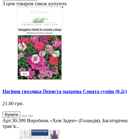
З цим товаром також купують
Насіння гвоздика Периста махрова Соната суміш (0,2г)
21.00 грн.
Купити
Арт.30-399 Виробник «Хем Заден» (Голандія). Багаторічна
трав’я...