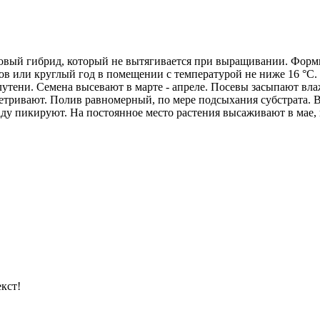
ковый гибрид, который не вытягивается при выращивании. Форми
ков или круглый год в помещении с температурой не ниже 16 °С.
лутени. Семена высевают в марте - апреле. Посевы засыпают в
етривают. Полив равномерный, по мере подсыхания субстрата. В
аду пикируют. На постоянное место растения высаживают в мае, 
кст!