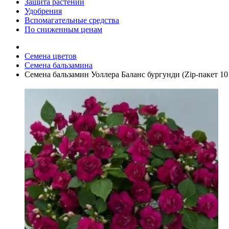
Защита растений
Удобрения
Вспомагательные средства
По сниженным ценам
Семена цветов
Семена бальзамина
Семена бальзамин Уоллера Баланс бургунди (Zip-пакет 10 