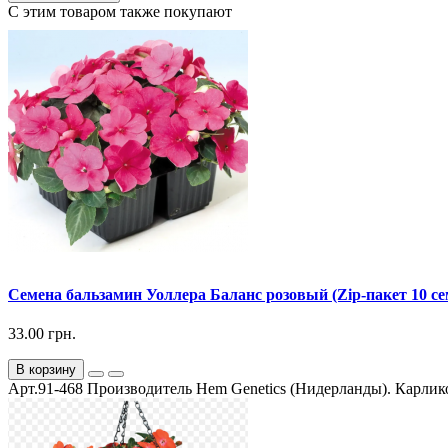
С этим товаром также покупают
Семена бальзамин Уоллера Баланс розовый (Zip-пакет 10 се
33.00 грн.
В корзину
Арт.91-468 Производитель Hem Genetics (Нидерланды). Карлико