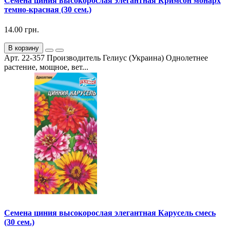
Семена циния высокорослая элегантная Кримсон монарх
темно-красная (30 сем.)
14.00 грн.
В корзину
Арт. 22-357 Производитель Гелиус (Украина) Однолетнее
растение, мощное, вет...
Семена циния высокорослая элегантная Карусель смесь
(30 сем.)