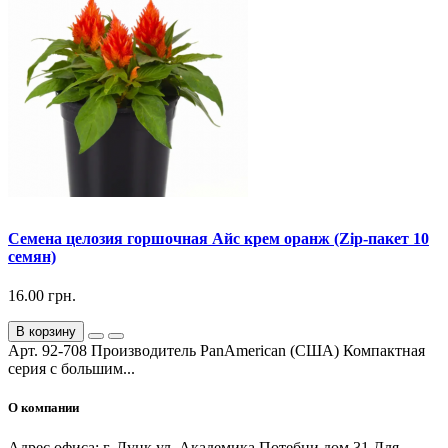
Семена целозия горшочная Айс крем оранж (Zip-пакет 10
семян)
16.00 грн.
В корзину
Арт. 92-708 Производитель PanAmerican (США) Компактная
серия с большим...
О компании
Адрес офиса: г. Луцк ул. Академика Потебни дом 31 Для