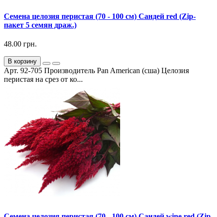
Семена целозия перистая (70 - 100 см) Сандей red (Zip-
пакет 5 семян драж.)
48.00 грн.
В корзину
Арт. 92-705 Производитель Pan American (сша) Целозия
перистая на срез от ко...
Семена целозия перистая (70 - 100 см) Сандей wine red (Zip-