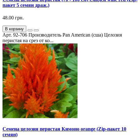
пакет 5 семян драж.)
48.00 грн.
В корзину
Арт. 92-706 Производитель Pan American (сша) Целозия
перистая на срез от ко...
Семена целозия перистая Кимоно orange (Zip-пакет 10
семян)