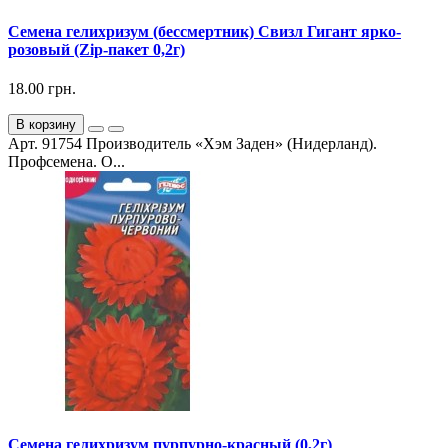
Семена гелихризум (бессмертник) Свизл Гигант ярко-
розовый (Zip-пакет 0,2г)
18.00 грн.
В корзину
Арт. 91754 Производитель «Хэм Заден» (Нидерланд).
Профсемена. О...
Семена гелихризум пурпурно-красный (0,2г)