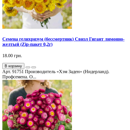
Семена гелихризум (бессмертник) Свизл Гигант лимонно-
желтый (Zip-пакет 0,2г)
18.00 грн.
В корзину
Арт. 91751 Производитель «Хэм Заден» (Нидерланд).
Профсемена. О...