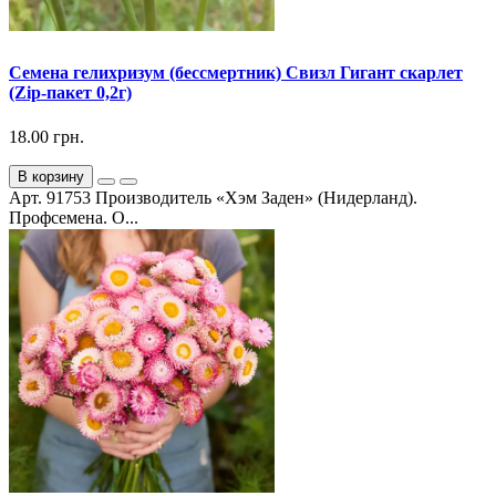
Семена гелихризум (бессмертник) Свизл Гигант скарлет
(Zip-пакет 0,2г)
18.00 грн.
В корзину
Арт. 91753 Производитель «Хэм Заден» (Нидерланд).
Профсемена. О...