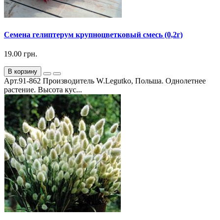
Семена гелиптерум крупноцветковый смесь (0,2г)
19.00 грн.
В корзину
Арт.91-862 Производитель W.Legutko, Польша. Однолетнее
растение. Высота кус...