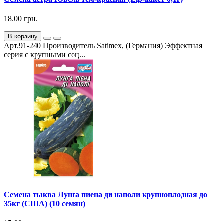
18.00 грн.
В корзину
Арт.91-240 Производитель Satimex, (Германия) Эффектная
серия с крупными соц...
Семена тыква Лунга пиена ди наполи крупноплодная до
35кг (США) (10 семян)