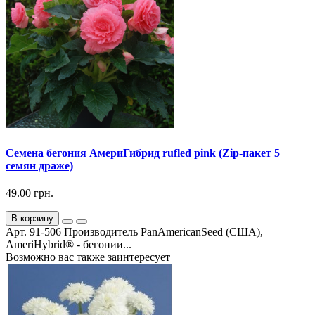
Семена бегония АмериГибрид rufled pink (Zip-пакет 5
семян драже)
49.00 грн.
В корзину
Арт. 91-506 Производитель PanAmericanSeed (США),
AmeriHybrid® - бегонии...
Возможно вас также заинтересует