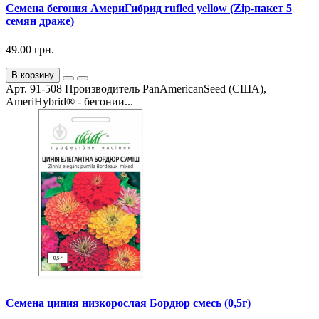
Семена бегония АмериГибрид rufled yellow (Zip-пакет 5
семян драже)
49.00 грн.
В корзину
Арт. 91-508 Производитель PanAmericanSeed (США),
AmeriHybrid® - бегонии...
Семена циния низкорослая Бордюр смесь (0,5г)