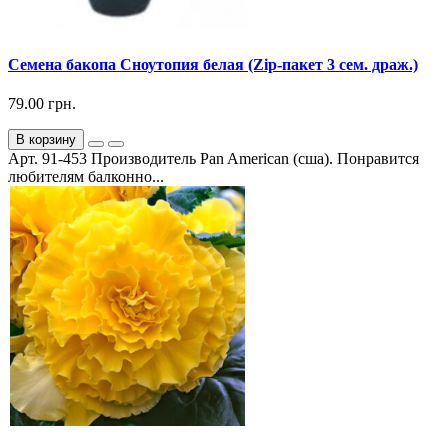
Семена бакопа Сноутопия белая (Zip-пакет 3 сем. драж.)
79.00 грн.
В корзину
Арт. 91-453 Производитель Pan American (сша). Понравится
любителям балконно...