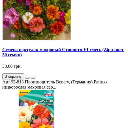
Семена портулак махровый Стопвотч F1 смесь (Zip-пакет
50 семян)
33.00 грн.
В корзину
Арт.92-813 Производитель Benary, (Германия).Ранняя
низкорослая махровая сер...