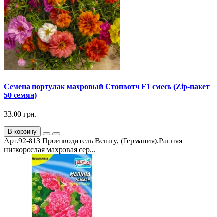
Семена портулак махровый Стопвотч F1 смесь (Zip-пакет
50 семян)
33.00 грн.
В корзину
Арт.92-813 Производитель Benary, (Германия).Ранняя
низкорослая махровая сер...