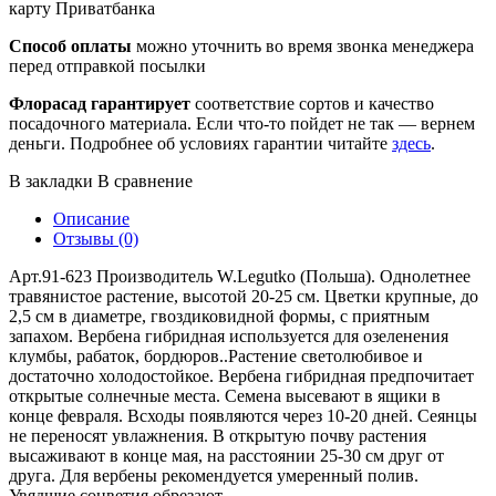
карту Приватбанка
Способ оплаты
можно уточнить во время звонка менеджера
перед отправкой посылки
Флорасад гарантирует
соответствие сортов и качество
посадочного материала. Если что-то пойдет не так — вернем
деньги. Подробнее об условиях гарантии читайте
здесь
.
В закладки
В сравнение
Описание
Отзывы (0)
Арт.91-623 Производитель W.Legutko (Польша). Однолетнее
травянистое растение, высотой 20-25 см. Цветки крупные, до
2,5 см в диаметре, гвоздиковидной формы, с приятным
запахом. Вербена гибридная используется для озеленения
клумбы, рабаток, бордюров..Растение светолюбивое и
достаточно холодостойкое. Вербена гибридная предпочитает
открытые солнечные места. Семена высевают в ящики в
конце февраля. Всходы появляются через 10-20 дней. Сеянцы
не переносят увлажнения. В открытую почву растения
высаживают в конце мая, на расстоянии 25-30 см друг от
друга. Для вербены рекомендуется умеренный полив.
Увядшие соцветия обрезают.