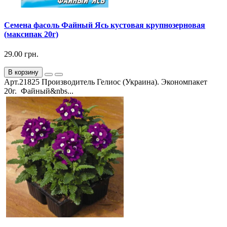
Семена фасоль Файный Ясь кустовая крупнозерновая
(максипак 20г)
29.00 грн.
В корзину
Арт.21825 Производитель Гелиос (Украина). Экономпакет
20г. Файный&nbs...