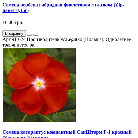
Семена вербена гибридная фиолетовая с глазком (Zip-
пакет 0,15г)
16.00 грн.
В корзину
Арт.91-624 Производитель W.Legutko (Польша). Однолетнее
травянистое ра...
Семена катарантус компактный СанШторм F-1 красный
(Zip-пакет 10 семян)