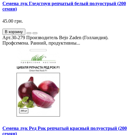
Семена лук Гледстоун репчатый белый полуострый (200
семян)
45.00 грн.
В корзину
Арт.30-279 Производитель Bejo Zaden (Голландия).
Профсемена. Ранний, продуктивны...
Семена лук Ред Рок репчатый красный полуострый (200
семян)