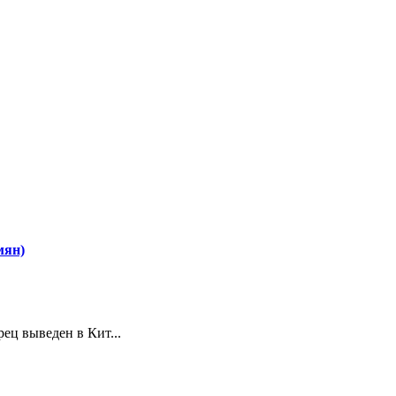
мян)
ец выведен в Кит...