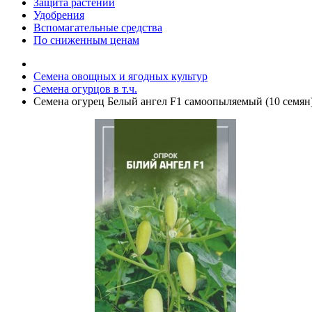
Защита растений
Удобрения
Вспомагательные средства
По сниженным ценам
Семена овощных и ягодных культур
Семена огурцов в т.ч.
Семена огурец Белый ангел F1 самоопыляемый (10 семян