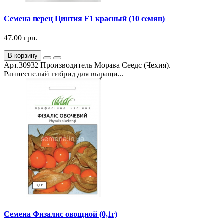
Семена перец Цинтия F1 красный (10 семян)
47.00 грн.
В корзину
Арт.30932 Производитель Морава Сеедс (Чехия).
Раннеспелый гибрид для выращи...
Семена Физалис овощной (0,1г)