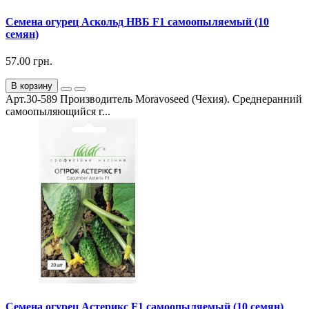
Семена огурец Аскольд НВБ F1 самоопыляемый (10
семян)
57.00 грн.
В корзину
Арт.30-589 Производитель Moravoseed (Чехия). Среднеранний
самоопыляющийся г...
Семена огурец Астерикс F1 самоопыляемый (10 семян)