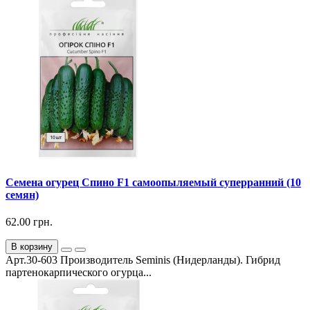
Семена огурец Спино F1 самоопыляемый суперранний (10
семян)
62.00 грн.
В корзину
Арт.30-603 Производитель Seminis (Нидерланды). Гибрид
партенокарпического огурца...