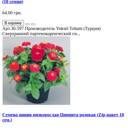
(10 семян)
64.00 грн.
В корзину
Арт.30-597 Производитель Yuksel Tohum (Турция)
Сверхранний партенокарпический ги...
Семена циния низкорослая Циннита розовая (Zip-пакет 10
сем.)