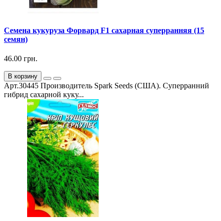
Семена кукуруза Форвард F1 сахарная суперранняя (15
семян)
46.00 грн.
В корзину
Арт.30445 Производитель Spark Seeds (США). Суперранний
гибрид сахарной куку...