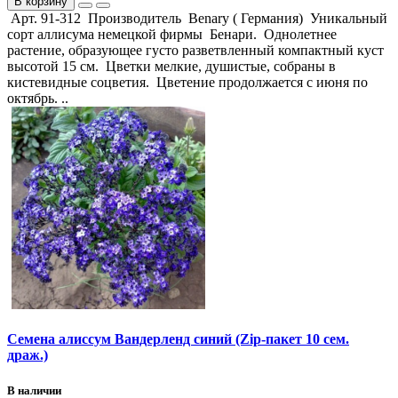
В корзину
Арт. 91-312 Производитель Benary ( Германия) Уникальный
сорт аллисума немецкой фирмы Бенари. Однолетнее
растение, образующее густо разветвленный компактный куст
высотой 15 см. Цветки мелкие, душистые, собраны в
кистевидные соцветия. Цветение продолжается с июня по
октябрь. ..
Семена алиссум Вандерленд синий (Zip-пакет 10 сем.
драж.)
В наличии