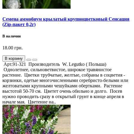
Семена аммобиум крылатый крупноцветковый Сенсация
(Zip-пакет 0,2г)
В наличии
18.00 грн.
В корзину
Арт.91-321 Производитель W. Legutko ( Польша)
Однолетнее, сильноветвистое, широкое травянистое
растение. Цветки трубчатые, желтые, собраны в соцветия -
корзинки, одетые многочисленными серебристо-белыми или
желтоватыми крупными чешуйками обертками. Растение
выстотой 50-70 см. Цветет очень обильно и долго. Посев
нужно проводить сразу в открытый грунт в конце апреля в
начале мая. Цветение на..