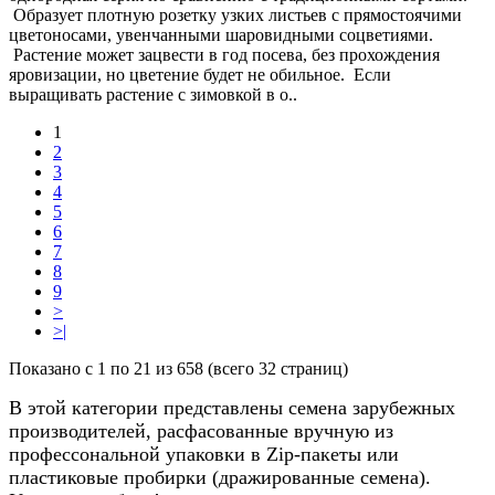
Образует плотную розетку узких листьев с прямостоячими
цветоносами, увенчанными шаровидными соцветиями.
Растение может зацвести в год посева, без прохождения
яровизации, но цветение будет не обильное. Если
выращивать растение с зимовкой в о..
1
2
3
4
5
6
7
8
9
>
>|
Показано с 1 по 21 из 658 (всего 32 страниц)
В этой категории представлены семена зарубежных
производителей, расфасованные вручную из
профессональной упаковки в Zip-пакеты или
пластиковые пробирки (дражированные семена).