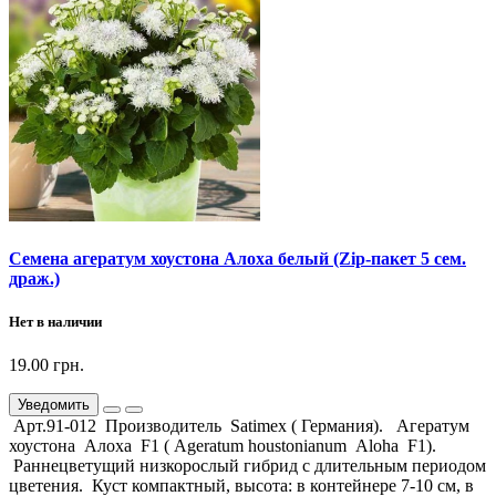
Семена агератум хоустона Алоха белый (Zip-пакет 5 сем.
драж.)
Нет в наличии
19.00 грн.
Уведомить
Арт.91-012 Производитель Satimex ( Германия). Агератум
хоустона Алоха F1 ( Ageratum houstonianum Aloha F1).
Раннецветущий низкорослый гибрид с длительным периодом
цветения. Куст компактный, высота: в контейнере 7-10 см, в