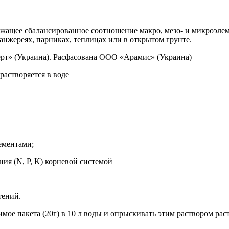
жащее сбалансированное соотношение макро, мезо- и микроэлем
нжереях, парниках, теплицах или в открытом грунте.
т» (Украина). Расфасована ООО «Арамис» (Украина)
астворяется в воде
ементами;
ия (N, P, K) корневой системой
тений.
мое пакета (20г) в 10 л воды и опрыскивать этим раствором раст