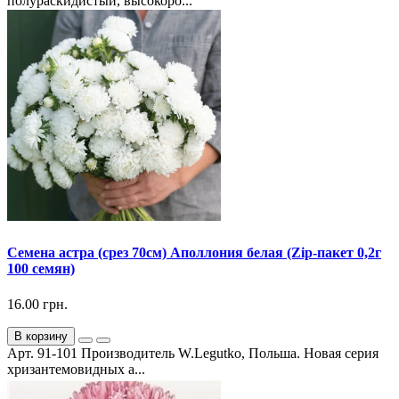
полураскидистый, высокоро...
Семена астра (срез 70см) Аполлония белая (Zip-пакет 0,2г
100 семян)
16.00 грн.
В корзину
Арт. 91-101 Производитель W.Legutko, Польша. Новая серия
хризантемовидных а...