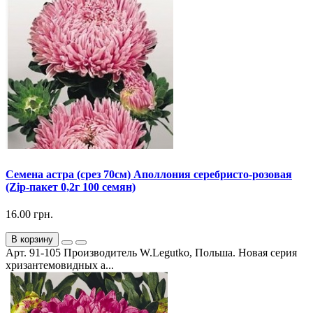
Семена астра (срез 70см) Аполлония серебристо-розовая
(Zip-пакет 0,2г 100 семян)
16.00 грн.
В корзину
Арт. 91-105 Производитель W.Legutko, Польша. Новая серия
хризантемовидных а...