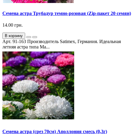
Семена астра Трубадур темно-розовая (Zip-пакет 20 семян)
14.00 грн.
В корзину
Арт. 91-163 Производитель Satimex, Германия. Идеальная
летняя астра типа Ма...
Семена астра (срез 70см) Аполлония смесь (0,3г)