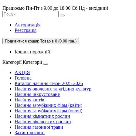
Працюємо Пн-Пт з 9.00 до 18.00 Сб,Нд - вихідний
Авторизація
Реєстрація
Подивитися кошик
Товарів 0 (0.00 грн.)
Кошик порожній!
Категорії
Категорії
АКЦІЯ
Головна
Каталог насіння сезон 2025-2026
Насіння овочевих та ягідних культур
Насіння інкрустоване
Насіння квітів
Насіння зарубіжних фірм (квіти)
Насіння зарубіжних фірм (овочі)
Насіння кімнатних рослин
Насіння лікарських рослин
Насіння газонної трави
Захист рослин