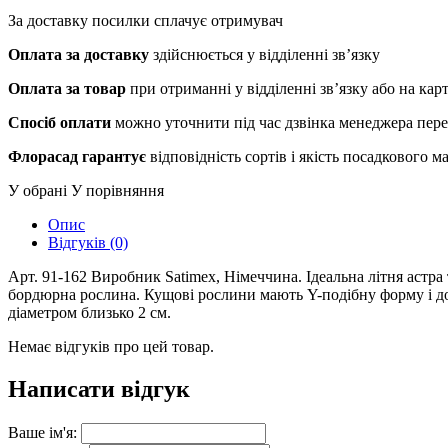
За доставку посилки сплачує отримувач
Оплата за доставку
здійснюється у відділенні зв’язку
Оплата за товар
при отриманні у відділенні зв’язку або на ка
Спосіб оплати
можно уточнити під час дзвінка менеджера пер
Флорасад гарантує
відповідність сортів і якість посадкового 
У обрані
У порівняння
Опис
Відгуків (0)
Арт. 91-162 Виробник Satimex, Німеччина. Ідеальна літня астра
бордюрна рослина. Кущові рослини мають Y-подібну форму і дос
діаметром близько 2 см.
Немає відгуків про цей товар.
Написати відгук
Ваше ім'я: