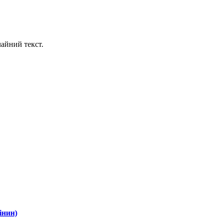
айний текст.
інин)