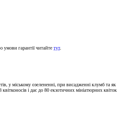
ро умови гарантії читайте
тут
.
ів, у міському озелененні, при висадженні клумб та як
квітконосів і дає до 80 екзотичних мініатюрних квіток