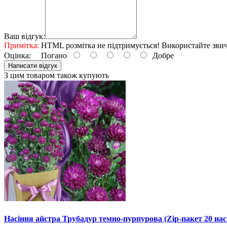
Ваш відгук:
Примітка:
HTML розмітка не підтримується! Використайте звич
Оцінка:
Погано
Добре
Написати відгук
З цим товаром також купують
Насіння айстра Трубадур темно-пурпурова (Zip-пакет 20 нас