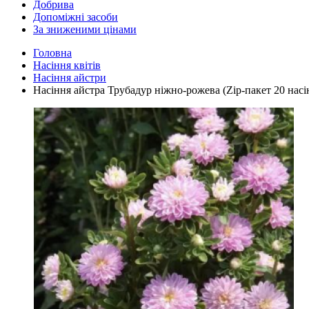
Добрива
Допоміжні засоби
За зниженими цінами
Головна
Насіння квітів
Насіння айстри
Насіння айстра Трубадур ніжно-рожева (Zip-пакет 20 насі