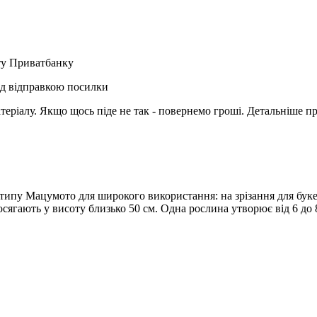
рту Приватбанку
ед відправкою посилки
матеріалу. Якщо щось піде не так - повернемо гроші. Детальніше п
 типу Мацумото для широкого використання: на зрізання для букет
ягають у висоту близько 50 см. Одна рослина утворює від 6 до 8 