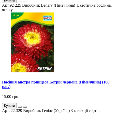
Купити
Арт.92-225 Виробник Benary (Німеччина) Екзотична рослина,
яка ку...
Насіння айстра принцеса Кетрін червона (Німеччина) (100
нас.)
15.00 грн.
Купити
Арт. 22-329 Виробник Геліос (Україна) З колекції сортів-