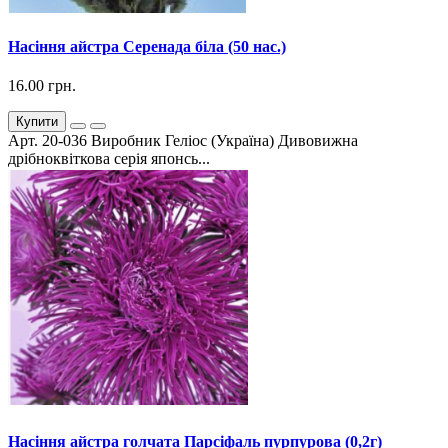
Насіння айстра Серенада біла (50 нас.)
16.00 грн.
Купити
Арт. 20-036 Виробник Геліос (Україна) Дивовижна
дрібноквіткова серія японсь...
Насіння айстра голчата Парсіфаль пурпурова (0,2г)