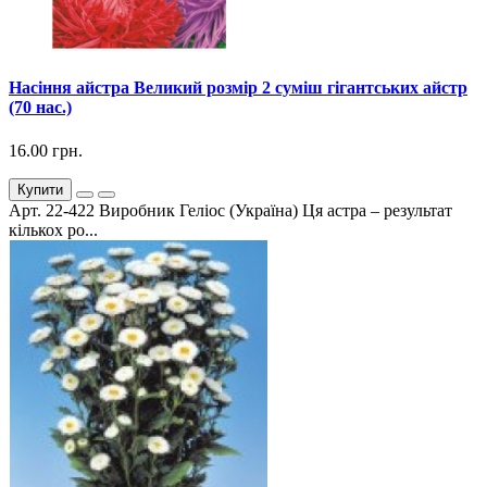
Насіння айстра Великий розмір 2 суміш гігантських айстр
(70 нас.)
16.00 грн.
Купити
Арт. 22-422 Виробник Геліос (Україна) Ця астра – результат
кількох ро...