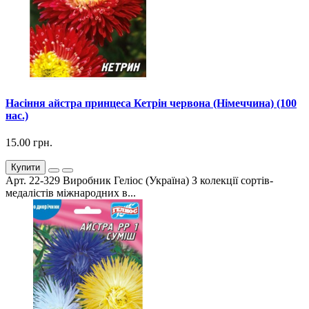
Насіння айстра принцеса Кетрін червона (Німеччина) (100
нас.)
15.00 грн.
Купити
Арт. 22-329 Виробник Геліос (Україна) З колекції сортів-
медалістів міжнародних в...