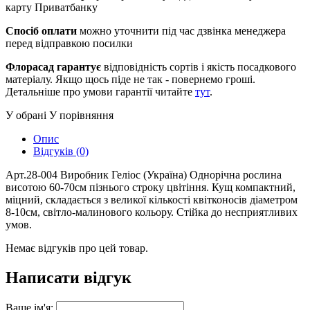
карту Приватбанку
Спосіб оплати
можно уточнити під час дзвінка менеджера
перед відправкою посилки
Флорасад гарантує
відповідність сортів і якість посадкового
матеріалу. Якщо щось піде не так - повернемо гроші.
Детальніше про умови гарантії читайте
тут
.
У обрані
У порівняння
Опис
Відгуків (0)
Арт.28-004 Виробник Геліос (Україна) Однорічна рослина
висотою 60-70см пізнього строку цвітіння. Кущ компактний,
міцний, складається з великої кількості квітконосів діаметром
8-10см, світло-малинового кольору. Стійка до несприятливих
умов.
Немає відгуків про цей товар.
Написати відгук
Ваше ім'я: