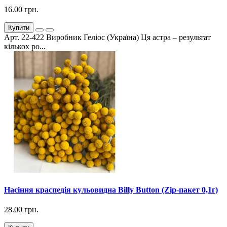
16.00 грн.
Купити
Арт. 22-422 Виробник Геліос (Україна) Ця астра – результат
кількох ро...
Насіння краспедія кульовидна Billy Button (Zip-пакет 0,1г)
28.00 грн.