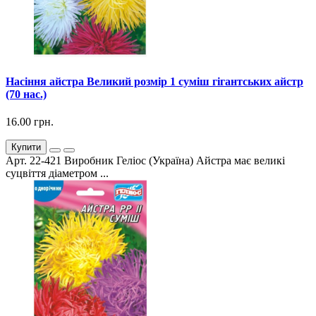
Насіння айстра Великий розмір 1 суміш гігантських айстр
(70 нас.)
16.00 грн.
Купити
Арт. 22-421 Виробник Геліос (Україна) Айстра має великі
суцвіття діаметром ...