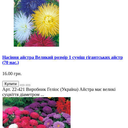
Насіння айстра Великий розмір 1 суміш гігантських айстр
(70 нас.)
16.00 грн.
Купити
Арт. 22-421 Виробник Геліос (Україна) Айстра має великі
суцвіття діаметром ...