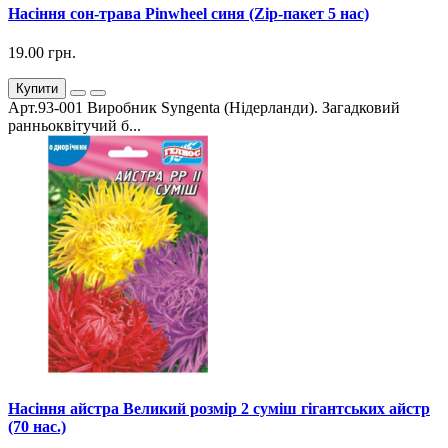
Насіння сон-трава Pinwheel синя (Zip-пакет 5 нас)
19.00 грн.
Купити
Арт.93-001 Виробник Syngenta (Нідерланди). Загадковий
ранньоквітучий б...
Насіння айстра Великий розмір 2 суміш гігантських айстр
(70 нас.)