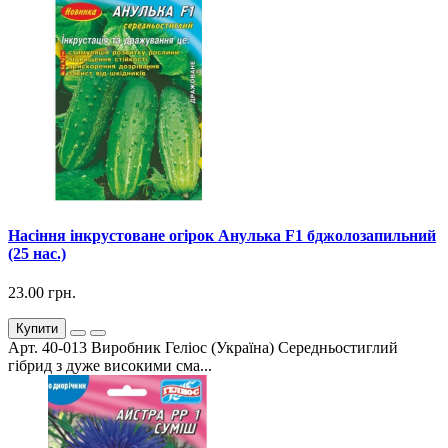
Насіння інкрустоване огірок Анулька F1 бджолозапильний
(25 нас.)
23.00 грн.
Купити
Арт. 40-013 Виробник Геліос (Україна) Середньостиглий
гібрид з дуже високими сма...