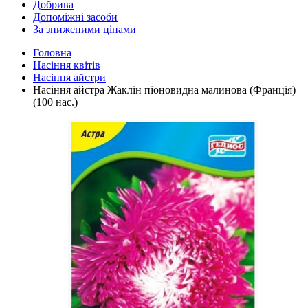
Добрива
Допоміжні засоби
За зниженими цінами
Головна
Насіння квітів
Насіння айстри
Насіння айстра Жаклін піоновидна малинова (Франція)
(100 нас.)