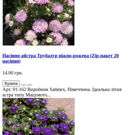
Насіння айстра Трубадур ніжно-рожева (Zip-пакет 20
насінин)
14.00 грн.
Купити
Арт. 91-162 Виробник Satimex, Німеччина. Ідеальна літня
астра типу Мацумото...