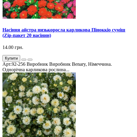
Насіння айстра низькоросла карликова Піноккіо суміш
(Zip-пакет 20 насінин)
14.00 грн.
Купити
Арт.92-256 Виробник Виробник Benary, Німеччина.
Однорічна карликова рослина...