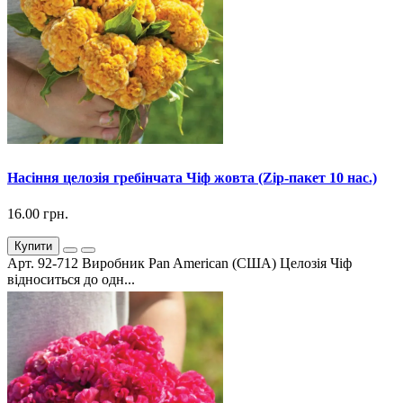
Насіння целозія гребінчата Чіф жовта (Zip-пакет 10 нас.)
16.00 грн.
Купити
Арт. 92-712 Виробник Pan American (США) Целозія Чіф
відноситься до одн...