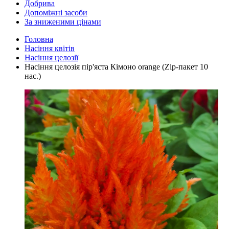
Добрива
Допоміжні засоби
За зниженими цінами
Головна
Насіння квітів
Насіння целозії
Насіння целозія пір'яста Кімоно orange (Zip-пакет 10
нас.)