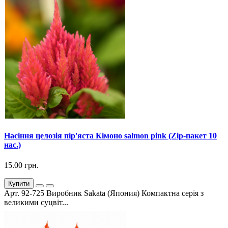
Насіння целозія пір'яста Кімоно salmon pink (Zip-пакет 10
нас.)
15.00 грн.
Купити
Арт. 92-725 Виробник Sakata (Япония) Компактна серія з
великими суцвіт...