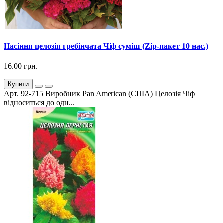
Насіння целозія гребінчата Чіф суміш (Zip-пакет 10 нас.)
16.00 грн.
Купити
Арт. 92-715 Виробник Pan American (США) Целозія Чіф
відноситься до одн...