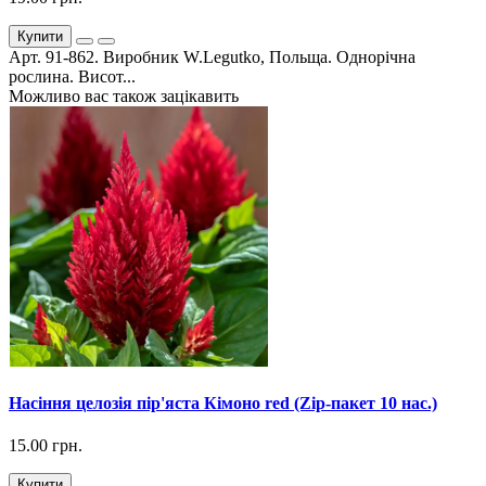
Купити
Арт. 91-862. Виробник W.Legutko, Польща. Однорічна
рослина. Висот...
Можливо вас також зацікавить
Насіння целозія пір'яста Кімоно red (Zip-пакет 10 нас.)
15.00 грн.
Купити