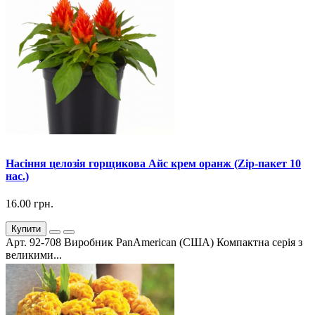
Насіння целозія горщикова Айс крем оранж (Zip-пакет 10
нас.)
16.00 грн.
Купити
Арт. 92-708 Виробник PanAmerican (США) Компактна серія з
великими...