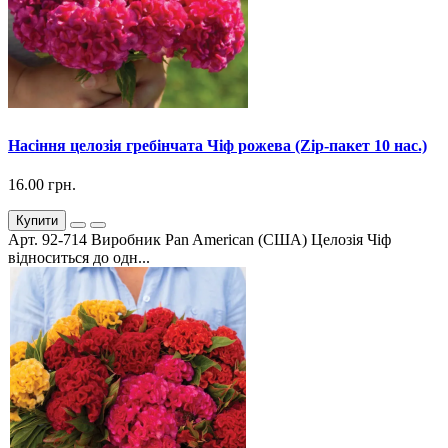
Насіння целозія гребінчата Чіф рожева (Zip-пакет 10 нас.)
16.00 грн.
Купити
Арт. 92-714 Виробник Pan American (США) Целозія Чіф
відноситься до одн...