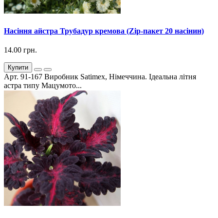
Насіння айстра Трубадур кремова (Zip-пакет 20 насінин)
14.00 грн.
Купити
Арт. 91-167 Виробник Satimex, Німеччина. Ідеальна літня
астра типу Мацумото...