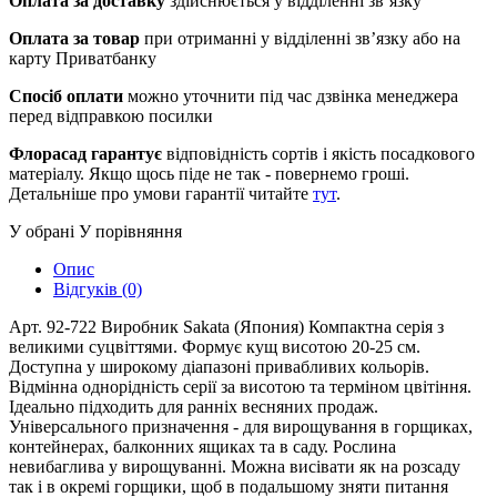
Оплата за доставку
здійснюється у відділенні зв’язку
Оплата за товар
при отриманні у відділенні зв’язку або на
карту Приватбанку
Спосіб оплати
можно уточнити під час дзвінка менеджера
перед відправкою посилки
Флорасад гарантує
відповідність сортів і якість посадкового
матеріалу. Якщо щось піде не так - повернемо гроші.
Детальніше про умови гарантії читайте
тут
.
У обрані
У порівняння
Опис
Відгуків (0)
Арт. 92-722 Виробник Sakata (Япония) Компактна серія з
великими суцвіттями. Формує кущ висотою 20-25 см.
Доступна у широкому діапазоні привабливих кольорів.
Відмінна однорідність серії за висотою та терміном цвітіння.
Ідеально підходить для ранніх весняних продаж.
Універсального призначення - для вирощування в горщиках,
контейнерах, балконних ящиках та в саду. Рослина
невибаглива у вирощуванні. Можна висівати як на розсаду
так і в окремі горщики, щоб в подальшому зняти питання