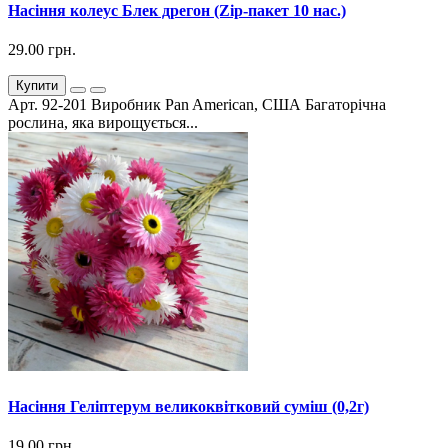
Насіння колеус Блек дрегон (Zip-пакет 10 нас.)
29.00 грн.
Купити
Арт. 92-201 Виробник Pan American, США Багаторічна
рослина, яка вирощується...
Насіння Геліптерум великоквітковий суміш (0,2г)
19.00 грн.