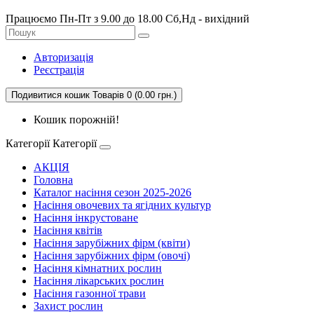
Працюємо Пн-Пт з 9.00 до 18.00 Сб,Нд - вихідний
Авторизація
Реєстрація
Подивитися кошик
Товарів 0 (0.00 грн.)
Кошик порожній!
Категорії
Категорії
АКЦІЯ
Головна
Каталог насіння сезон 2025-2026
Насіння овочевих та ягідних культур
Насіння інкрустоване
Насіння квітів
Насіння зарубіжних фірм (квіти)
Насіння зарубіжних фірм (овочі)
Насіння кімнатних рослин
Насіння лікарських рослин
Насіння газонної трави
Захист рослин