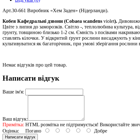
Арт.30-661 Виробник «Хем Заден» (Нідерланди).
Кобея Кафедральні дзвони (Cobaea scandens
violet
).
Дивовижно
Цвіте з липня до заморозків. Світло -, теплолюбива культура, 
ґрунту, товщиною близько 1-2 см. Ємність з посівами накривают
ставлять кілочки. У відкритий ґрунт рослини висаджують у кінц
культивуватися як багаторічник, при умові зберігання рослини
Немає відгуків про цей товар.
Написати відгук
Ваше ім'я:
Ваш відгук:
Примітка:
HTML розмітка не підтримується! Використайте звич
Оцінка:
Погано
Добре
Написати відгук