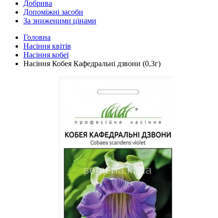
Добрива
Допоміжні засоби
За зниженими цінами
Головна
Насіння квітів
Насіння кобеї
Насіння Кобея Кафедральні дзвони (0,3г)