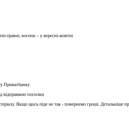
тні-травні, восени – у вересні-жовтні
рту Приватбанку
ед відправкою посилки
матеріалу. Якщо щось піде не так - повернемо гроші. Детальніше п