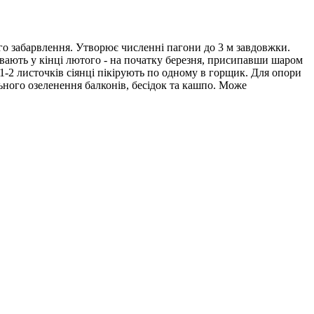
о забарвлення. Утворює численні пагони до 3 м завдовжки.
сівають у кінці лютого - на початку березня, присипавши шаром
 1-2 листочків сіянці пікірують по одному в горщик. Для опори
ьного озеленення балконів, бесідок та кашпо. Може