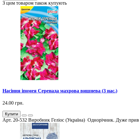
З цим товаром також купують
Насіння іпомея Серенада махрова вишнева (3 нас.)
24.00 грн.
Купити
Арт. 20-532 Виробник Геліос (Україна) Однорічник. Дуже прива