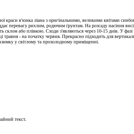
ї краси в'юнка ліана з оригінальними, великими квітами синбог
віддає перевагу рихлим, родючим ґрунтам. На розсаду насіння ви
ь склом або плівкою. Сходи з'являються через 10-15 днів. У фазі
і травня - на початку червня. Прекрасно підходить для вертикал
 взимку у світлому та прохолодному приміщенні.
айний текст.