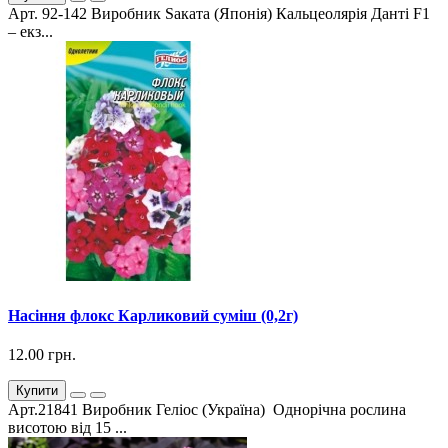
Арт. 92-142 Виробник Sаката (Японія) Кальцеолярія Данті F1
– екз...
Насіння флокс Карликовий суміш (0,2г)
12.00 грн.
Купити
Арт.21841 Виробник Геліос (Україна) Однорічна рослина
висотою від 15 ...