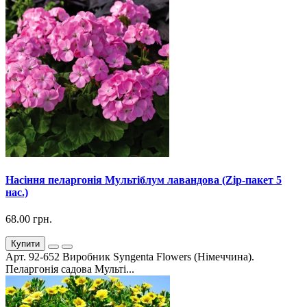
Насіння пеларгонія Мультіблум лавандова (Zip-пакет 5
нас.)
68.00 грн.
Купити
Арт. 92-652 Виробник Syngenta Flowers (Німеччина).
Пеларгонія садова Мульті...