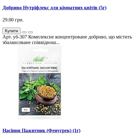
Добриво Нутріфлекс для кімнатних квітів (5г)
29.00 грн.
Купити
Арт. уб-307 Комплексне концентроване добриво, що містить
збалансоване співвіднош...
Насіння Пажитник (Фенугрек) (1г)