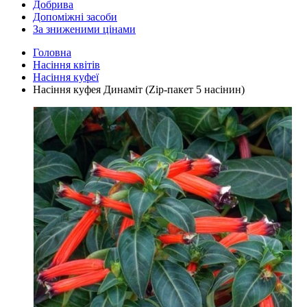
Добрива
Допоміжні засоби
За зниженими цінами
Головна
Насіння квітів
Насіння куфеї
Насіння куфея Динаміт (Zip-пакет 5 насінин)