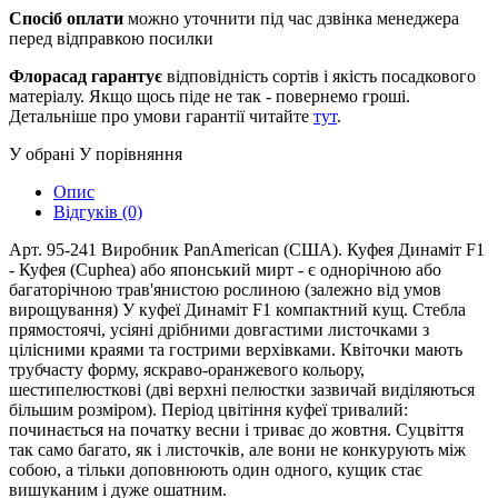
Спосіб оплати
можно уточнити під час дзвінка менеджера
перед відправкою посилки
Флорасад гарантує
відповідність сортів і якість посадкового
матеріалу. Якщо щось піде не так - повернемо гроші.
Детальніше про умови гарантії читайте
тут
.
У обрані
У порівняння
Опис
Відгуків (0)
Арт. 95-241 Виробник PanAmerican (США). Куфея Динаміт F1
- Куфея (Cuphea) або японський мирт - є однорічною або
багаторічною трав'янистою рослиною (залежно від умов
вирощування) У куфеї Динаміт F1 компактний кущ. Стебла
прямостоячі, усіяні дрібними довгастими листочками з
цілісними краями та гострими верхівками. Квіточки мають
трубчасту форму, яскраво-оранжевого кольору,
шестипелюсткові (дві верхні пелюстки зазвичай виділяються
більшим розміром). Період цвітіння куфеї тривалий:
починається на початку весни і триває до жовтня. Суцвіття
так само багато, як і листочків, але вони не конкурують між
собою, а тільки доповнюють один одного, кущик стає
вишуканим і дуже ошатним.