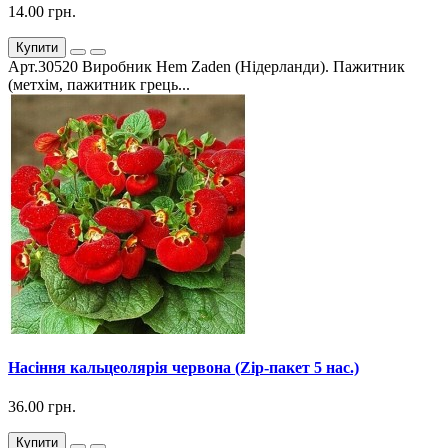
14.00 грн.
Купити
Арт.30520 Виробник Hem Zaden (Нідерланди). Пажитник
(метхім, пажитник грець...
Насіння кальцеолярія червона (Zip-пакет 5 нас.)
36.00 грн.
Купити