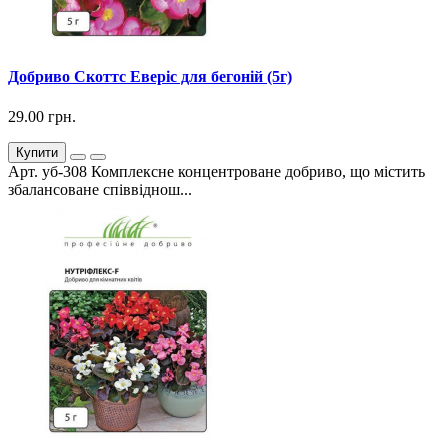
Добриво Скоттс Еверіс для бегоній (5г)
29.00 грн.
Купити
Арт. уб-308 Комплексне концентроване добриво, що містить
збалансоване співвіднош...