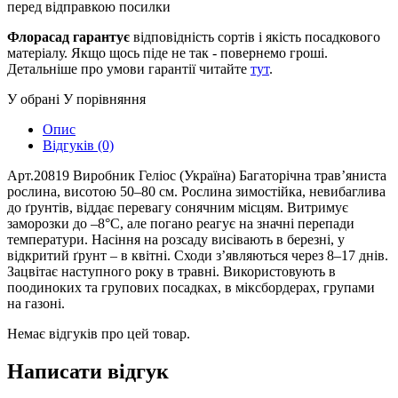
перед відправкою посилки
Флорасад гарантує
відповідність сортів і якість посадкового
матеріалу. Якщо щось піде не так - повернемо гроші.
Детальніше про умови гарантії читайте
тут
.
У обрані
У порівняння
Опис
Відгуків (0)
Арт.20819 Виробник Геліос (Україна) Багаторічна трав’яниста
рослина, висотою 50–80 см. Рослина зимостійка, невибаглива
до ґрунтів, віддає перевагу сонячним місцям. Витримує
заморозки до –8°С, але погано реагує на значні перепади
температури. Насіння на розсаду висівають в березні, у
відкритий ґрунт – в квітні. Сходи з’являються через 8–17 днів.
Зацвітає наступного року в травні. Використовують в
поодиноких та групових посадках, в міксбордерах, групами
на газоні.
Немає відгуків про цей товар.
Написати відгук