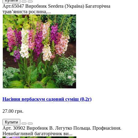
Купити
Арт.65047 Виробник Seedera (Україна) Багаторічна
трав’яниста рослина,...
Насіння вербаскум садовий суміш (0,2г)
27.00 грн.
Купити
Арт. 30902 Виробник В. Легутко Польща. Профнасіння.
Невибагливий багаторічник ви...