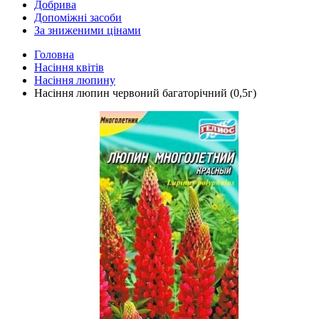
Добрива
Допоміжні засоби
За зниженими цінами
Головна
Насіння квітів
Насіння люпину
Насіння люпин червоний багаторічний (0,5г)