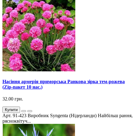
Насіння армерія приморська Ранкова зірка тем-рожева
(Zip-пакет 10 нас.)
32.00 грн.
Купити
Арт. 91-423 Виробник Syngenta (Нідерланди) Найбільш рання,
рясноквітуч...