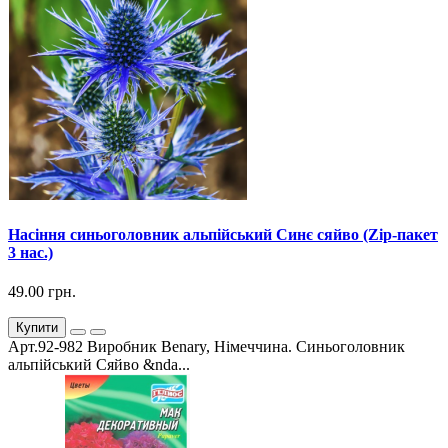
Насіння синьоголовник альпійський Синє сяйво (Zip-пакет
3 нас.)
49.00 грн.
Купити
Арт.92-982 Виробник Benary, Німеччина. Синьоголовник
альпійський Сяйво &nda...