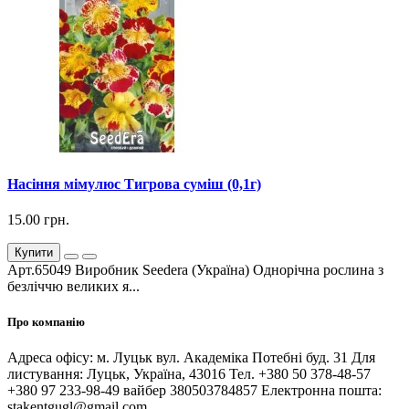
Насіння мімулюс Тигрова суміш (0,1г)
15.00 грн.
Купити
Арт.65049 Виробник Seedera (Україна) Однорічна рослина з
безліччю великих я...
Про компанію
Адреса офісу: м. Луцьк вул. Академіка Потебні буд. 31 Для
листування: Луцьк, Україна, 43016 Тел. +380 50 378-48-57
+380 97 233-98-49 вайбер 380503784857 Електронна пошта:
stakentgugl@gmail.com