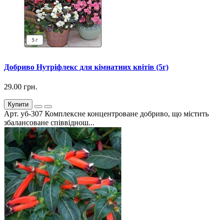
Добриво Нутріфлекс для кімнатних квітів (5г)
29.00 грн.
Купити
Арт. уб-307 Комплексне концентроване добриво, що містить
збалансоване співвіднош...