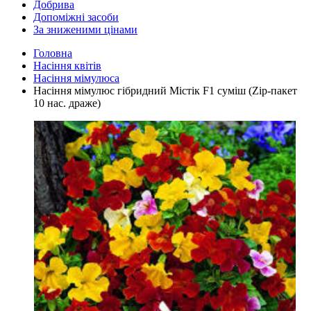
Добрива
Допоміжні засоби
За зниженими цінами
Головна
Насіння квітів
Насіння мімулюса
Насіння мімулюс гібридний Містік F1 суміш (Zip-пакет
10 нас. драже)