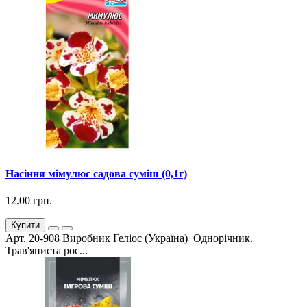
Насіння мімулюс садова суміш (0,1г)
12.00 грн.
Купити
Арт. 20-908 Виробник Геліос (Україна) Однорічник.
Трав'яниста рос...