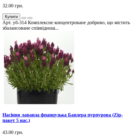
32.00 грн.
Купити
Арт. уб-314 Комплексне концентроване добриво, що містить
збалансоване співвіднош...
Насіння лаванда фпанцузька Бандера пурпурова (Zip-
пакет 5 нас.)
43.00 грн.