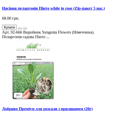
Насіння пеларгонія Пінто white to rose (Zip-пакет 5 нас.)
68.00 грн.
Купити
Арт. 92-666 Виробник Syngenta Flowers (Німеччина).
Пеларгонія садова Пінто ...
Добриво Преміум для розсади з прилипачем (20г)