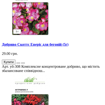
Добриво Скоттс Еверіс для бегоній (5г)
29.00 грн.
Купити
Арт. уб-308 Комплексне концентроване добриво, що містить
збалансоване співвіднош...