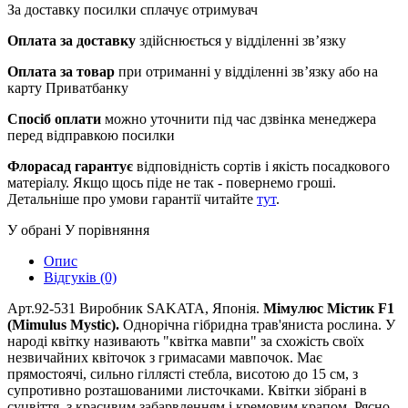
За доставку посилки сплачує отримувач
Оплата за доставку
здійснюється у відділенні зв’язку
Оплата за товар
при отриманні у відділенні зв’язку або на
карту Приватбанку
Спосіб оплати
можно уточнити під час дзвінка менеджера
перед відправкою посилки
Флорасад гарантує
відповідність сортів і якість посадкового
матеріалу. Якщо щось піде не так - повернемо гроші.
Детальніше про умови гарантії читайте
тут
.
У обрані
У порівняння
Опис
Відгуків (0)
Арт.92-531 Виробник SAKATA, Японія.
Мімулюс Містик F1
(Mimulus Mystic).
Однорічна гібридна трав'яниста рослина. У
народі квітку називають "квітка мавпи" за схожість своїх
незвичайних квіточок з гримасами мавпочок. Має
прямостоячі, сильно гіллясті стебла, висотою до 15 см, з
супротивно розташованими листочками. Квітки зібрані в
суцвіття, з красивим забарвленням і кремовим крапом. Рясно