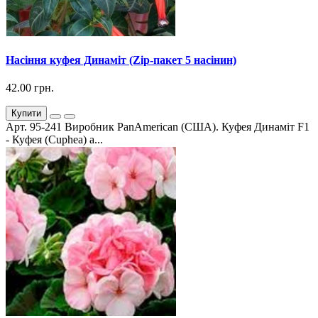
Насіння куфея Динаміт (Zip-пакет 5 насінин)
42.00 грн.
Купити
Арт. 95-241 Виробник PanAmerican (США). Куфея Динаміт F1
- Куфея (Cuphea) а...