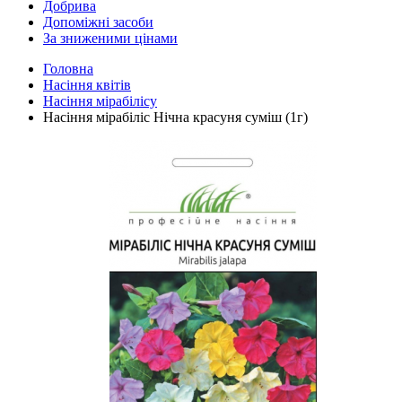
Добрива
Допоміжні засоби
За зниженими цінами
Головна
Насіння квітів
Насіння мірабілісу
Насіння мірабіліс Нічна красуня суміш (1г)