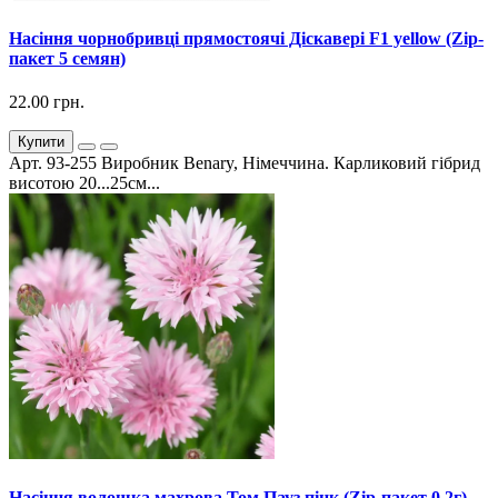
Насіння чорнобривці прямостоячі Діскавері F1 yellow (Zip-
пакет 5 семян)
22.00 грн.
Купити
Арт. 93-255 Виробник Benary, Німеччина. Карликовий гібрид
висотою 20...25см...
Насіння волошка махрова Том Пауз пінк (Zip-пакет 0,2г)