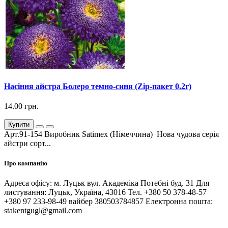
Насіння айстра Болеро темно-синя (Zip-пакет 0,2г)
14.00 грн.
Купити
Арт.91-154 Виробник Satimex (Німеччина) Нова чудова серія
айстри сорт...
Про компанію
Адреса офісу: м. Луцьк вул. Академіка Потебні буд. 31 Для
листування: Луцьк, Україна, 43016 Тел. +380 50 378-48-57
+380 97 233-98-49 вайбер 380503784857 Електронна пошта:
stakentgugl@gmail.com