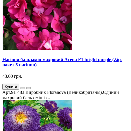
Насіння бальзамін махровий Атена F1 bright purple (Zip-
пакет 5 насінин)
43.00 грн.
Купити
Арт.91-483 Виробник Floranova (Великобританія).Єдиний
махровий бальзамін із...