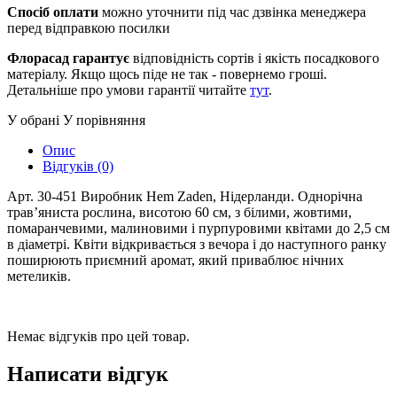
Спосіб оплати
можно уточнити під час дзвінка менеджера
перед відправкою посилки
Флорасад гарантує
відповідність сортів і якість посадкового
матеріалу. Якщо щось піде не так - повернемо гроші.
Детальніше про умови гарантії читайте
тут
.
У обрані
У порівняння
Опис
Відгуків (0)
Арт. 30-451 Виробник Hem Zaden, Нідерланди. Однорічна
трав’яниста рослина, висотою 60 см, з білими, жовтими,
помаранчевими, малиновими і пурпуровими квітами до 2,5 см
в діаметрі. Квіти відкривається з вечора і до наступного ранку
поширюють приємний аромат, який приваблює нічних
метеликів.
Немає відгуків про цей товар.
Написати відгук