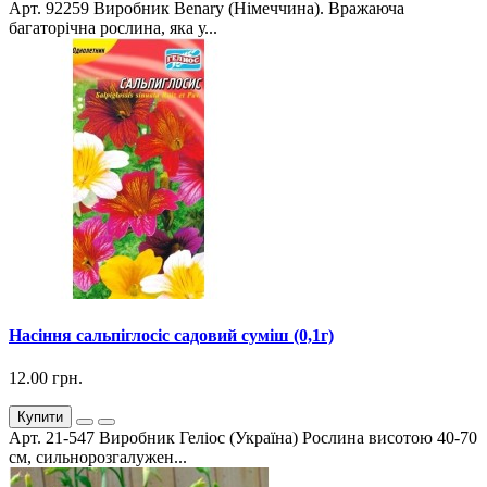
Арт. 92259 Виробник Benary (Німеччина). Вражаюча
багаторічна рослина, яка у...
Насіння сальпіглосіс садовий суміш (0,1г)
12.00 грн.
Купити
Арт. 21-547 Виробник Геліос (Україна) Рослина висотою 40-70
см, сильнорозгалужен...