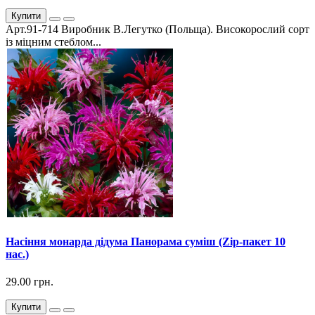
Купити
Арт.91-714 Виробник В.Легутко (Польща). Високорослий сорт
із міцним стеблом...
Насіння монарда дідума Панорама суміш (Zip-пакет 10
нас.)
29.00 грн.
Купити