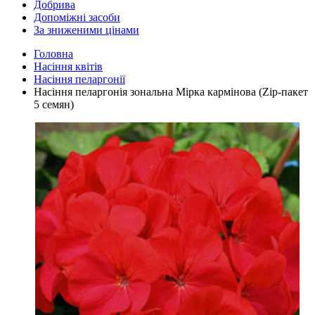
Добрива
Допоміжні засоби
За зниженими цінами
Головна
Насіння квітів
Насіння пеларгонії
Насіння пеларгонія зональна Мірка кармінова (Zip-пакет
5 семян)