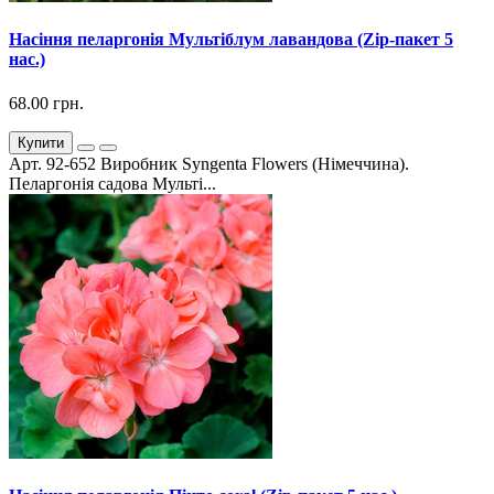
Насіння пеларгонія Мультіблум лавандова (Zip-пакет 5
нас.)
68.00 грн.
Купити
Арт. 92-652 Виробник Syngenta Flowers (Німеччина).
Пеларгонія садова Мульті...