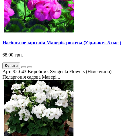
Насіння пеларгонія Маверік рожева (Zip-пакет 5 нас.)
68.00 грн.
Купити
Арт. 92-643 Виробник Syngenta Flowers (Німеччина).
Пеларгонія садова Мавері...