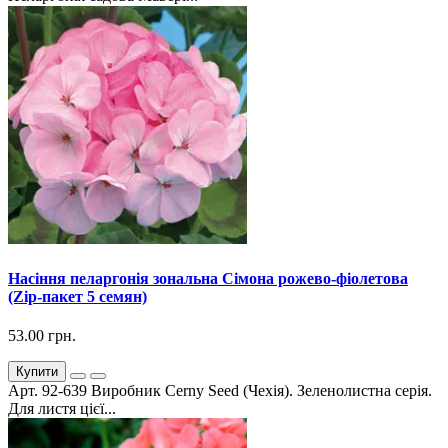
Насіння пеларгонія зональна Сімона рожево-фіолетова
(Zip-пакет 5 семян)
53.00 грн.
Купити
Арт. 92-639 Виробник Cerny Seed (Чехія). Зеленолистна серія.
Для листя цієї...