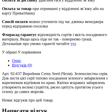
Оплата за доставку
здійснюється у відділенні зв’язку
Оплата за товар
при отриманні у відділенні зв’язку або на
карту Приватбанку
Спосіб оплати
можно уточнити під час дзвінка менеджера
перед відправкою посилки
Флорасад гарантує
відповідність сортів і якість посадкового
матеріалу. Якщо щось піде не так - повернемо гроші.
Детальніше про умови гарантії читайте
тут
.
У обрані
У порівняння
Опис
Відгуків (0)
Арт. 92-637 Виробник Cerny Seed (Чехія). Зеленолистна серія.
Для листя цієї серії типово поєднання зеленого забарвлення з
коричневим відтінком по краю. Квітки яскравих забарвлень
утворюють великі суцвіття, рясно цвітуть протягом усього
сезону до самих морозів.
Немає відгуків про цей товар.
Написати відгук