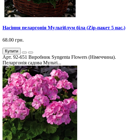
Насіння пеларгонія Мультіблум біла (Zip-пакет 5 нас.)
68.00 грн.
Купити
Арт. 92-651 Виробник Syngenta Flowers (Німеччина).
Пеларгонія садова Мульті...