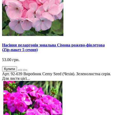
Насіння пеларгонія зональна Сімона рожево-фіолетова
(Zip-пакет 5 семян)
53.00 грн.
Купити
Арт. 92-639 Виробник Cerny Seed (Чехія). Зеленолистна серія.
Для листя цієї...