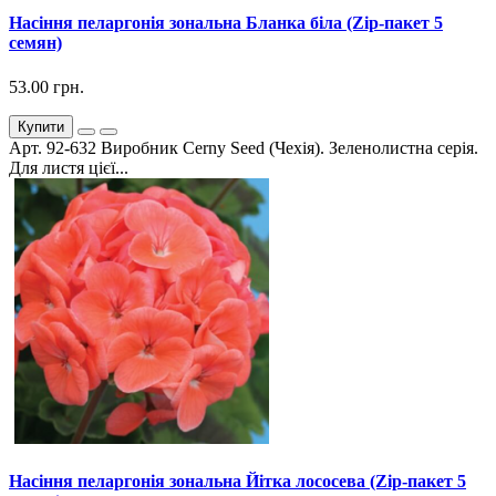
Насіння пеларгонія зональна Бланка біла (Zip-пакет 5
семян)
53.00 грн.
Купити
Арт. 92-632 Виробник Cerny Seed (Чехія). Зеленолистна серія.
Для листя цієї...
Насіння пеларгонія зональна Йітка лососева (Zip-пакет 5