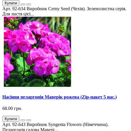
Купити
Арт. 92-634 Виробник Cerny Seed (Чехія). Зеленолистна серія.
Для листя цієї...
Насіння пеларгонія Маверік рожева (Zip-пакет 5 нас.)
68.00 грн.
Купити
Арт. 92-643 Виробник Syngenta Flowers (Німеччина).
Пеларгонія садова Мавері...