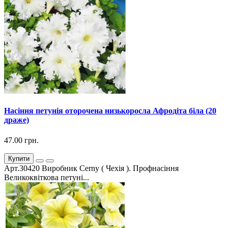
Насіння петунія оторочена низькоросла Афродіта біла (20
драже)
47.00 грн.
Купити
Арт.30420 Виробник Cerny ( Чехія ). Профнасіння
Великоквіткова петуні...