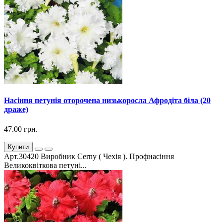
Насіння петунія оторочена низькоросла Афродіта біла (20
драже)
47.00 грн.
Купити
Арт.30420 Виробник Cerny ( Чехія ). Профнасіння
Великоквіткова петуні...