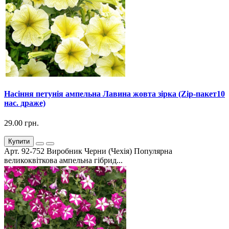
Насіння петунія ампельна Лавина жовта зірка (Zip-пакет10
нас. драже)
29.00 грн.
Купити
Арт. 92-752 Виробник Черни (Чехія) Популярна
великоквіткова ампельна гібрид...