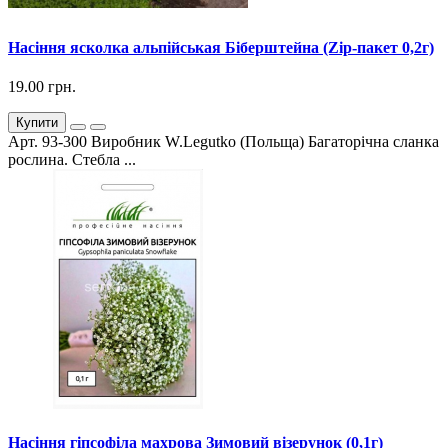
Насіння ясколка альпійськая Біберштейна (Zip-пакет 0,2г)
19.00 грн.
Купити
Арт. 93-300 Виробник W.Legutko (Польща) Багаторічна сланка
рослина. Стебла ...
Насіння гіпсофіла махрова Зимовий візерунок (0,1г)