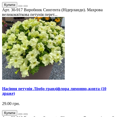
Купити
Арт. 30-917 Виробник Сингента (Нідерланди). Махрова
великоквіткова петунія перет...
Насіння петунія Лімбо грандіфлора лимонно-жовта (10
драже)
29.00 грн.
Купити