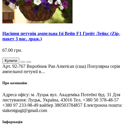
Насіння петунія ампельна Ізі Вейв F1 Грейт Лейкс (Zip-
пакет 3 нас. драж.)
67.00 грн.
Купити
Арт. 92-767 Виробник Pan American (сша) Популярна серія
ампельної петунії в...
Про компанію
Адреса офісу: м. Луцьк вул. Академіка Потебні буд. 31 Для
листування: Луцьк, Україна, 43016 Тел. +380 50 378-48-57
+380 97 233-98-49 вайбер 380503784857 Електронна пошта:
stakentgugl@gmail.com
Інформація