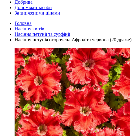
Добрива
Допоміжні засоби
За зниженими цінами
Головна
Насіння квітів
Насіння петунії та сурфінії
Насіння петунія оторочена Афродіта червона (20 драже)