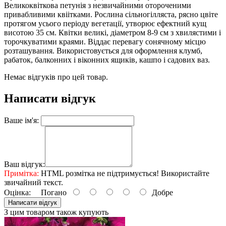
Великоквіткова петунія з незвичайними отороченими
привабливими квіітками. Рослина сільногілляста, рясно цвіте
протягом усього періоду вегетації, утворює ефектний кущ
висотою 35 см. Квітки великі, діаметром 8-9 см з хвилястими і
торочкуватими краями. Віддає перевагу сонячному місцю
розташування. Використовується для оформлення клумб,
рабаток, балконних і віконних ящиків, кашпо і садових ваз.
Немає відгуків про цей товар.
Написати відгук
Ваше ім'я:
Ваш відгук:
Примітка:
HTML розмітка не підтримується! Використайте
звичайний текст.
Оцінка:
Погано
Добре
Написати відгук
З цим товаром також купують