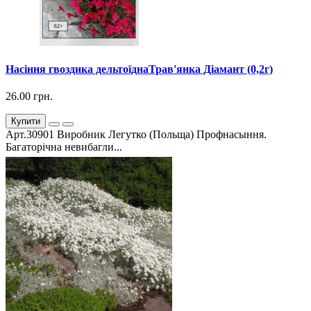
Насіння гвоздика дельтоїднаТрав'янка Діамант (0,2г)
26.00 грн.
Купити
Арт.30901 Виробник Легутко (Польща) Профнасыння.
Багаторічна невибагли...