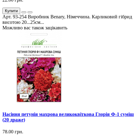
Купити
Арт. 93-254 Виробник Benary, Німеччина. Карликовий гібрид
висотою 20...25см...
Можливо вас також зацікавить
Насіння петунія махрова великоквіткова Глорія Ф-1 суміш
(20 драже)
78.00 грн.