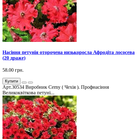
Насіння петунія оторочена низькоросла Афродіта лососева
(20 драже)
58.00 грн.
Купити
Арт.30534 Виробник Cerny ( Чехія ). Профнасіння
Великоквіткова петуні...