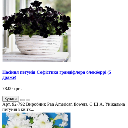
Насіння петунія Софістика грандіфлора блекберрі (5
драже)
78.00 грн.
Купити
Арт. 92-792 Виробник Pan American flowers, С Ш А. Унікальна
петунія з квітк...