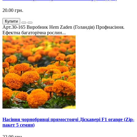
20.00 грн.
Купити
Арт.30-165 Виробник Hem Zaden (Голандія) Профнасіння.
Ефектна багаторічна рослин...
Насіння чорнобривці прямостоячі Діскавері F1 orange (Zip-
пакет 5 семян)
22.00 грн.