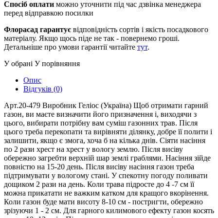
Спосіб оплати
можно уточнити під час дзвінка менеджера
перед відправкою посилки
Флорасад гарантує
відповідність сортів і якість посадкового
матеріалу. Якщо щось піде не так - повернемо гроші.
Детальніше про умови гарантії читайте
тут
.
У обрані
У порівняння
Опис
Відгуків (0)
Арт.20-479 Виробник Геліос (Україна) Щоб отримати гарний
газон, ви маєте визначити його призначення і, виходячи з
цього, вибирати потрібну вам суміш газонних трав. Після
цього треба перекопати та вирівняти ділянку, добре її полити і
залишити, якщо є змога, хоча б на кілька днів. Сіяти насіння
по 2 рази хрест на хрест у вологу землю. Після висіву
обережно загребти верхній шар землі граблями. Насіння зійде
повністю на 15-20 день. Після висіву насіння газон треба
підтримувати у вологому стані. У спекотну погоду поливати
дощиком 2 рази на день. Коли трава підросте до 4 -7 см її
можна прикатати не важким катком для кращого вкорінення.
Коли газон буде мати висоту 8-10 см - постригти, обережно
зрізуючи 1 - 2 см. Для гарного килимового ефекту газон косять