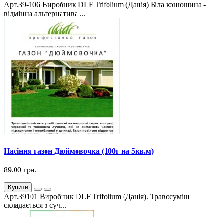
Арт.39-106 Виробник DLF Trifolium (Данія) Біла конюшина -
відмінна альтернатива ...
Насіння газон Дюймовочка (100г на 5кв.м)
89.00 грн.
Купити
Арт.39101 Виробник DLF Trifolium (Данія). Травосуміш
складається з суч...