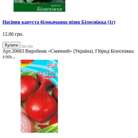
Насіння капуста білокачанна пізня Білосніжка (1г)
12.00 грн.
Купити
Арт.20683 Виробник «Смачний» (Україна). Гібрид Білосніжка
з піз...