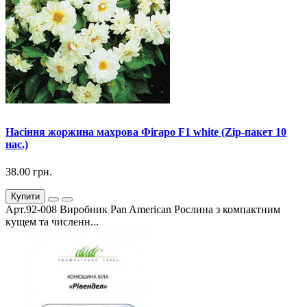
Насіння жоржина махрова Фігаро F1 white (Zip-пакет 10
нас.)
38.00 грн.
Купити
Арт.92-008 Виробник Pan American Рослина з компактним
кущем та численн...