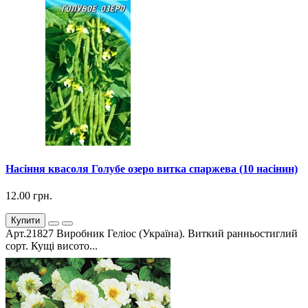
Насіння квасоля Голубе озеро витка спаржева (10 насінин)
12.00 грн.
Купити
Арт.21827 Виробник Геліос (Україна). Виткий ранньостиглий
сорт. Кущі висото...