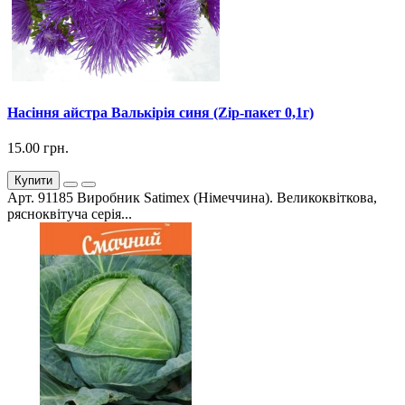
Насіння айстра Валькірія синя (Zip-пакет 0,1г)
15.00 грн.
Купити
Арт. 91185 Виробник Satimex (Німеччина). Великоквіткова,
рясноквітуча серія...