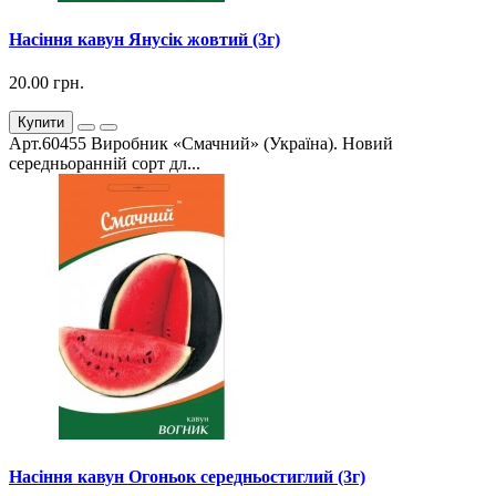
Насіння кавун Янусік жовтий (3г)
20.00 грн.
Купити
Арт.60455 Виробник «Смачний» (Україна). Новий
середньоранній сорт дл...
Насіння кавун Огоньок середньостиглий (3г)