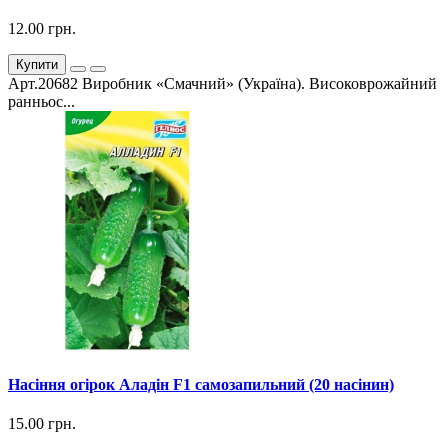
12.00 грн.
Купити
Арт.20682 Виробник «Смачний» (Україна). Високоврожайний
ранньос...
Насіння огірок Аладін F1 самозапильний (20 насінин)
15.00 грн.