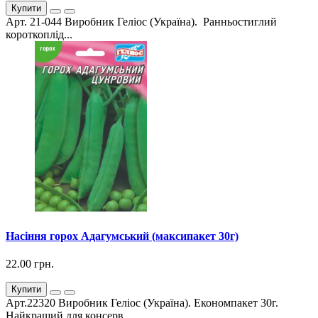
Купити
Арт. 21-044 Виробник Геліос (Україна). Ранньостиглий
короткоплід...
Насіння горох Адагумський (максипакет 30г)
22.00 грн.
Купити
Арт.22320 Виробник Геліос (Україна). Економпакет 30г.
Найкращий для консерв...