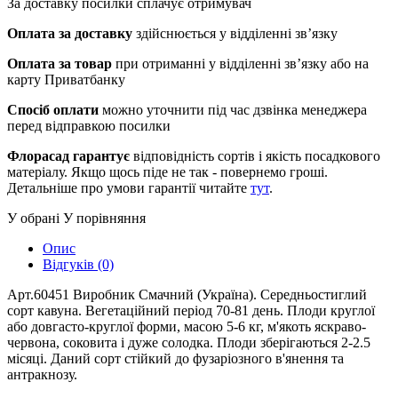
За доставку посилки сплачує отримувач
Оплата за доставку
здійснюється у відділенні зв’язку
Оплата за товар
при отриманні у відділенні зв’язку або на
карту Приватбанку
Спосіб оплати
можно уточнити під час дзвінка менеджера
перед відправкою посилки
Флорасад гарантує
відповідність сортів і якість посадкового
матеріалу. Якщо щось піде не так - повернемо гроші.
Детальніше про умови гарантії читайте
тут
.
У обрані
У порівняння
Опис
Відгуків (0)
Арт.60451 Виробник Смачний (Україна). Середньостиглий
сорт кавуна. Вегетаційний період 70-81 день. Плоди круглої
або довгасто-круглої форми, масою 5-6 кг, м'якоть яскраво-
червона, соковита і дуже солодка. Плоди зберігаються 2-2.5
місяці. Даний сорт стійкий до фузаріозного в'янення та
антракнозу.