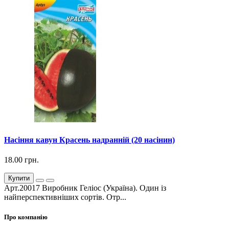
Насіння кавун Красень надранній (20 насінин)
18.00 грн.
Купити
Арт.20017 Виробник Геліос (Україна). Один із
найперспективніших сортів. Отр...
Про компанію