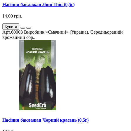
Насіння баклажан Лонг Поп (0,5г)
14.00 грн.
Купити
Арт.60003 Виробник «Смачний» (Україна). Середньоранній
врожайний сор...
Насіння баклажан Чорний красень (0,5г)