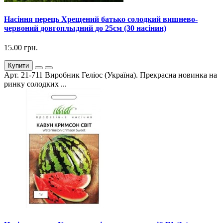
Насіння перець Хрещений батько солодкий вишнево-
червоний довгоплыдний до 25см (30 насінин)
15.00 грн.
Купити
Арт. 21-711 Виробник Геліос (Україна). Прекрасна новинка на
ринку солодких ...