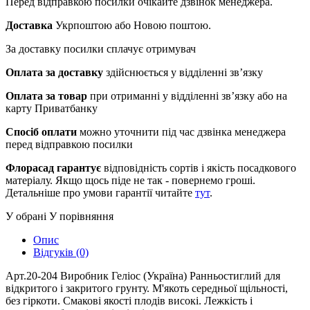
Перед відправкою посилки очікайте дзвінок менеджера.
Доставка
Укрпоштою або Новою поштою.
За доставку посилки сплачує отримувач
Оплата за доставку
здійснюється у відділенні зв’язку
Оплата за товар
при отриманні у відділенні зв’язку або на
карту Приватбанку
Спосіб оплати
можно уточнити під час дзвінка менеджера
перед відправкою посилки
Флорасад гарантує
відповідність сортів і якість посадкового
матеріалу. Якщо щось піде не так - повернемо гроші.
Детальніше про умови гарантії читайте
тут
.
У обрані
У порівняння
Опис
Відгуків (0)
Арт.20-204 Виробник Геліос (Україна) Ранньостиглий для
відкритого і закритого грунту. М'якоть середньої щільності,
без гіркоти. Смакові якості плодів високі. Лежкість і