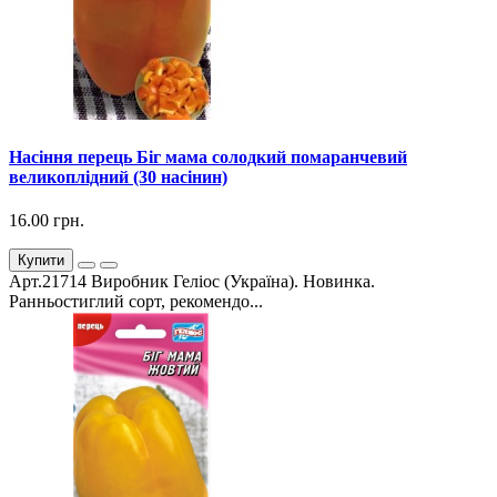
Насіння перець Біг мама солодкий помаранчевий
великоплідний (30 насінин)
16.00 грн.
Купити
Арт.21714 Виробник Геліос (Україна). Новинка.
Ранньостиглий сорт, рекомендо...