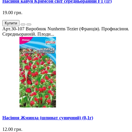
Насіння кавун Кримсон світ середньоранній F1 (1г)
19.00 грн.
Купити
Арт.30-107 Виробник Nunhems Tezier (Франція). Профнасіння.
Середньоранній. Плоди...
Насіння Жминда (шпинат суничний) (0,1г)
12.00 грн.