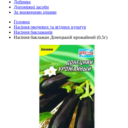
Добрива
Допоміжні засоби
За зниженими цінами
Головна
Насіння овочевих та ягідних культур
Насіння баклажанів
Насіння баклажан Донецький врожайний (0,5г)