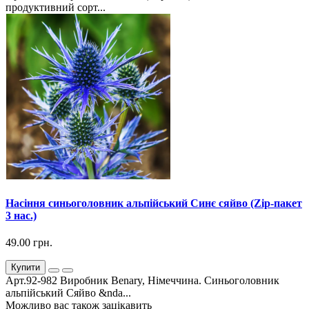
продуктивний сорт...
Насіння синьоголовник альпійський Синє сяйво (Zip-пакет
3 нас.)
49.00 грн.
Купити
Арт.92-982 Виробник Benary, Німеччина. Синьоголовник
альпійський Сяйво &nda...
Можливо вас також зацікавить