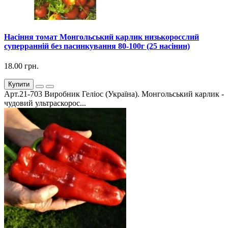
Насіння томат Монгольський карлик низькоросслий
суперранній без пасинкування 80-100г (25 насінин)
18.00 грн.
Купити
Арт.21-703 Виробник Геліос (Україна). Монгольський карлик -
чудовий ультраскорос...