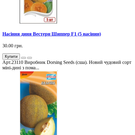
Насіння диня Вестерн Шиппер F1 (5 насінин)
30.00 грн.
Купити
Арт.23110 Виробник Dorsing Seeds (сша). Новий чудовий сорт
міні-дині з пома...