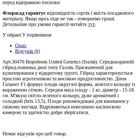
перед відправкою посилки
Флорасад гарантує
відповідність сортів і якість посадкового
матеріалу. Якщо щось піде не так - повернемо гроші.
Детальніше про умови гарантії читайте
тут
.
У обрані
У порівняння
Опис
Відгуків (0)
Арт.30476 Виробник United Genetics (Італія). Середньоранній
гібрид-новинка дині типу Галлія. Призначений для
культивування у відкритому ґрунті. Гібрид характеризується
простою агротехнікою та високою продуктивністю. Диня
Галанет F1 формує плоди округлої форми, жовтого кольору із
вираженою сіткою. Середня маса плоду - 1 кг, діаметр - 15-18
см. М'якуш світло-зеленого кольору, дуже ароматний і
солодкий (brix 13,5). Плоди рекомендовані для вживання у
свіжому вигляді. Відрізняються невеликою насіннєвою
камерою та здатністю добре зберігатися.
Немає відгуків про цей товар.