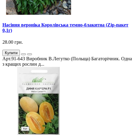
Насіння вероніка Королівська темно-блакитна (Zip-пакет
0,1г)
28.00 грн.
Купити
Арт.91-643 Виробник В.Легутко (Польща) Багаторічник. Одна
з кращих рослин д...