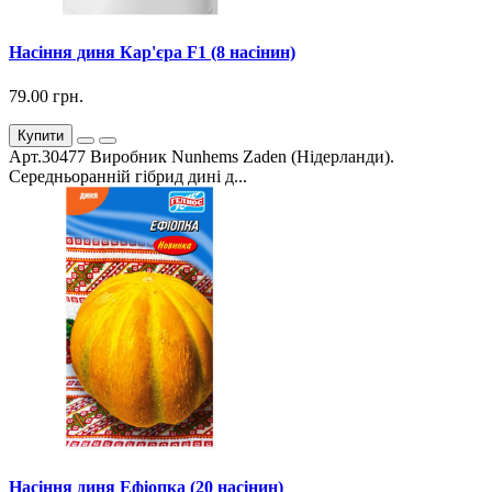
Насіння диня Кар'єра F1 (8 насінин)
79.00 грн.
Купити
Арт.30477 Виробник Nunhems Zaden (Нідерланди).
Середньоранній гібрид дині д...
Насіння диня Ефіопка (20 насінин)