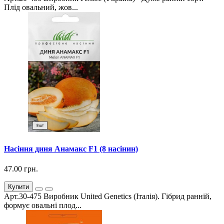
Плід овальний, жов...
Насіння диня Анамакс F1 (8 насінин)
47.00 грн.
Купити
Арт.30-475 Виробник United Genetics (Італія). Гібрид ранній,
формує овальні плод...