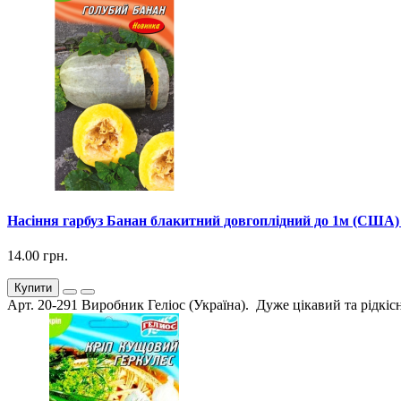
Насіння гарбуз Банан блакитний довгоплідний до 1м (США) 
14.00 грн.
Купити
Арт. 20-291 Виробник Геліос (Україна). Дуже цікавий та рідкісн