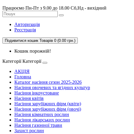
Працюємо Пн-Пт з 9.00 до 18.00 Сб,Нд - вихідний
Авторизація
Реєстрація
Подивитися кошик
Товарів 0 (0.00 грн.)
Кошик порожній!
Категорії
Категорії
АКЦІЯ
Головна
Каталог насіння сезон 2025-2026
Насіння овочевих та ягідних культур
Насіння інкрустоване
Насіння квітів
Насіння зарубіжних фірм (квіти)
Насіння зарубіжних фірм (овочі)
Насіння кімнатних рослин
Насіння лікарських рослин
Насіння газонної трави
Захист рослин