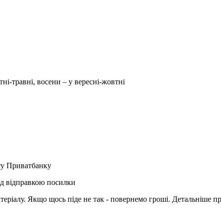
тні-травні, восени – у вересні-жовтні
рту Приватбанку
ед відправкою посилки
матеріалу. Якщо щось піде не так - повернемо гроші. Детальніше п