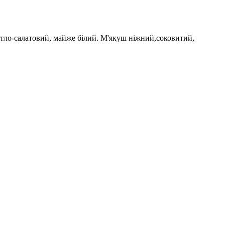
вітло-салатовий, майже білий. М'якуш ніжний,соковитий,