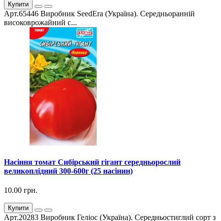
Купити
Арт.65446 Виробник SeedEra (Україна). Середньоранній
високоврожайний с...
Насіння томат Сибірський гігант середньорослий
великоплідний 300-600г (25 насінин)
10.00 грн.
Купити
Арт.20283 Виробник Геліос (Україна). Середньостиглий сорт з