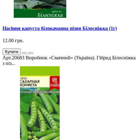
Насіння капуста білокачанна пізня Білосніжка (1г)
12.00 грн.
Купити
Арт.20683 Виробник «Смачний» (Україна). Гібрид Білосніжка
з піз...