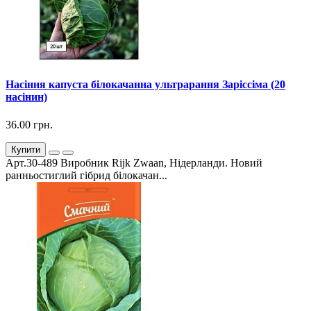
Насіння капуста білокачанна ультрарання Заріссіма (20
насінин)
36.00 грн.
Купити
Арт.30-489 Виробник Rijk Zwaan, Нідерланди. Новий
ранньостиглий гібрид білокачан...