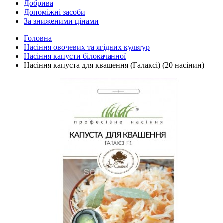
Добрива
Допоміжні засоби
За зниженими цінами
Головна
Насіння овочевих та ягідних культур
Насіння капусти білокачанної
Насіння капуста для квашення (Галаксі) (20 насінин)