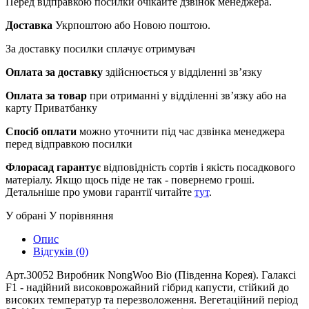
Перед відправкою посилки очікайте дзвінок менеджера.
Доставка
Укрпоштою або Новою поштою.
За доставку посилки сплачує отримувач
Оплата за доставку
здійснюється у відділенні зв’язку
Оплата за товар
при отриманні у відділенні зв’язку або на
карту Приватбанку
Спосіб оплати
можно уточнити під час дзвінка менеджера
перед відправкою посилки
Флорасад гарантує
відповідність сортів і якість посадкового
матеріалу. Якщо щось піде не так - повернемо гроші.
Детальніше про умови гарантії читайте
тут
.
У обрані
У порівняння
Опис
Відгуків (0)
Арт.30052 Виробник NongWoo Bio (Південна Корея). Галаксі
F1 - надійний високоврожайний гібрид капусти, стійкий до
високих температур та перезволоження. Вегетаційний період