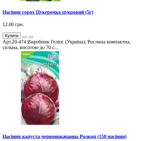
Насіння горох Цукерочка цукровий (5г)
12.00 грн.
Купити
Арт.20-474 Виробник Геліос (Україна). Рослина компактна,
сильна, висотою до 70 с...
Насіння капуста червонокачанна Родкоп (150 насінин)