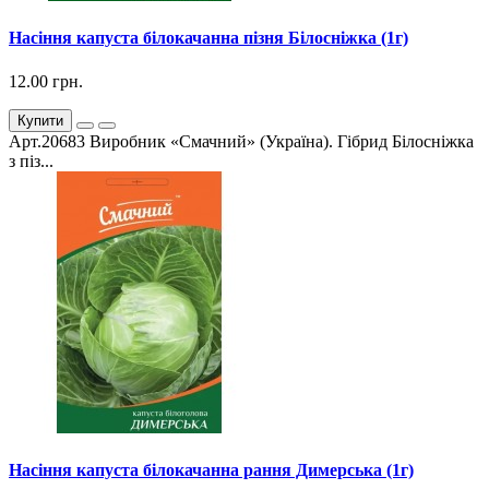
Насіння капуста білокачанна пізня Білосніжка (1г)
12.00 грн.
Купити
Арт.20683 Виробник «Смачний» (Україна). Гібрид Білосніжка
з піз...
Насіння капуста білокачанна рання Димерська (1г)