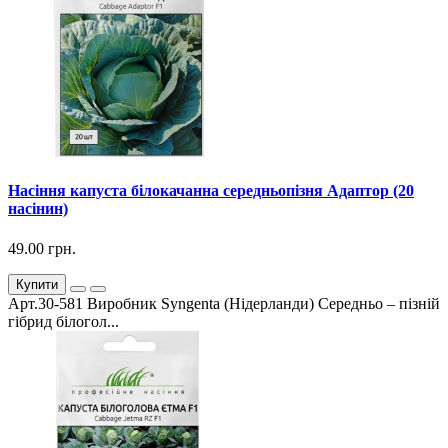
Насіння капуста білокачанна середньопізня Адаптор (20
насінин)
49.00 грн.
Купити
Арт.30-581 Виробник Syngenta (Нідерланди) Середньо – пізній
гібрид білогол...