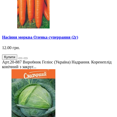
Насіння морква Оленка суперрання (2г)
12.00 грн.
Купити
Арт.20-887 Виробник Геліос (Україна) Надрання. Коренеплід
конічний з закруг...