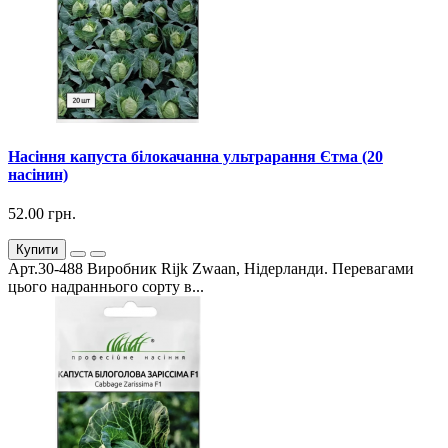
Насіння капуста білокачанна ультрарання Єтма (20
насінин)
52.00 грн.
Купити
Арт.30-488 Виробник Rijk Zwaan, Нідерланди. Перевагами
цього надраннього сорту в...