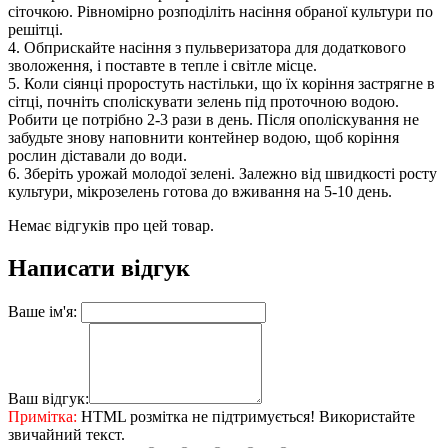
сіточкою. Рівномірно розподіліть насіння обраної культури по
решітці.
4. Обприскайте насіння з пульверизатора для додаткового
зволоження, і поставте в тепле і світле місце.
5. Коли сіянці проростуть настільки, що їх коріння застрягне в
сітці, почніть споліскувати зелень під проточною водою.
Робити це потрібно 2-3 рази в день. Після ополіскування не
забудьте знову наповнити контейнер водою, щоб коріння
рослин діставали до води.
6. Зберіть урожай молодої зелені. Залежно від швидкості росту
культури, мікрозелень готова до вживання на 5-10 день.
Немає відгуків про цей товар.
Написати відгук
Ваше ім'я:
Ваш відгук:
Примітка:
HTML розмітка не підтримується! Використайте
звичайний текст.