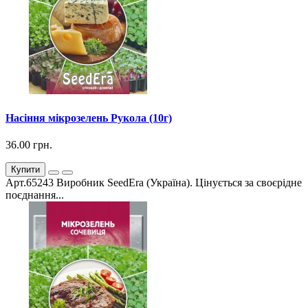
Насіння мікрозелень Рукола (10г)
36.00 грн.
Купити
Арт.65243 Виробник SeedEra (Україна). Цінується за своєрідне
поєднання...