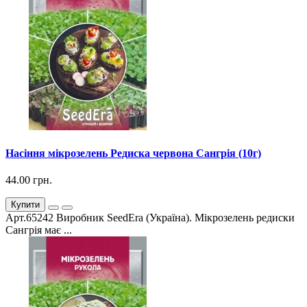
Насіння мікрозелень Редиска червона Сангрія (10г)
44.00 грн.
Купити
Арт.65242 Виробник SeedEra (Україна). Мікрозелень редиски
Сангрія має ...