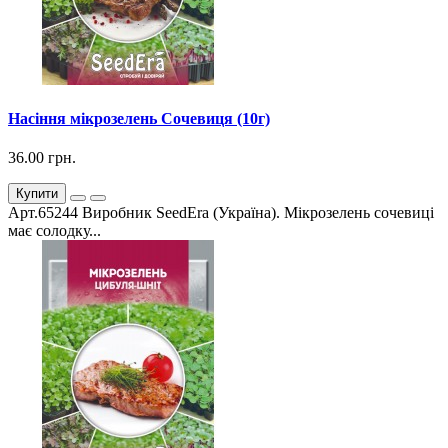
Насіння мікрозелень Сочевиця (10г)
36.00 грн.
Купити
Арт.65244 Виробник SeedEra (Україна). Мікрозелень сочевиці
має солодку...