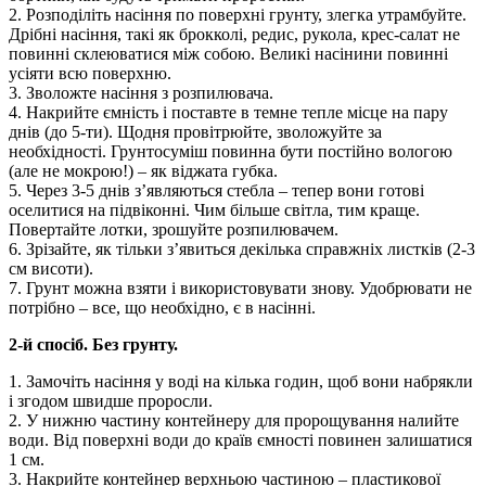
2. Розподіліть насіння по поверхні грунту, злегка утрамбуйте.
Дрібні насіння, такі як брокколі, редис, рукола, крес-салат не
повинні склеюватися між собою. Великі насінини повинні
усіяти всю поверхню.
3. Зволожте насіння з розпилювача.
4. Накрийте ємність і поставте в темне тепле місце на пару
днів (до 5-ти). Щодня провітрюйте, зволожуйте за
необхідності. Грунтосуміш повинна бути постійно вологою
(але не мокрою!) – як віджата губка.
5. Через 3-5 днів з’являються стебла – тепер вони готові
оселитися на підвіконні. Чим більше світла, тим краще.
Повертайте лотки, зрошуйте розпилювачем.
6. Зрізайте, як тільки з’явиться декілька справжніх листків (2-3
см висоти).
7. Грунт можна взяти і використовувати знову. Удобрювати не
потрібно – все, що необхідно, є в насінні.
2-й спосіб. Без грунту.
1. Замочіть насіння у воді на кілька годин, щоб вони набрякли
і згодом швидше проросли.
2. У нижню частину контейнеру для пророщування налийте
води. Від поверхні води до країв ємності повинен залишатися
1 см.
3. Накрийте контейнер верхньою частиною – пластикової