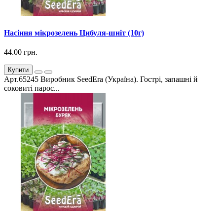
Насіння мікрозелень Цибуля-шніт (10г)
44.00 грн.
Купити
Арт.65245 Виробник SeedEra (Україна). Гострі, запашні й
соковиті парос...