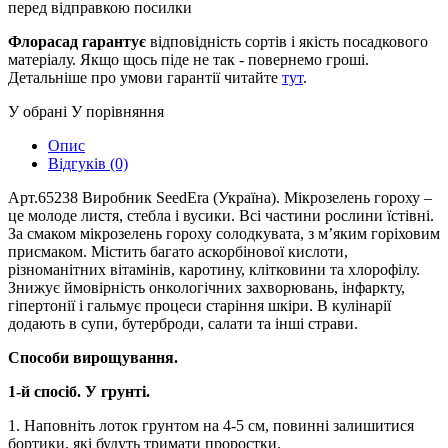
перед відправкою посилки
Флорасад гарантує
відповідність сортів і якість посадкового
матеріалу. Якщо щось піде не так - повернемо гроші.
Детальніше про умови гарантії читайте
тут
.
У обрані
У порівняння
Опис
Відгуків (0)
Арт.65238 Виробник SeedEra (Україна). Мікрозелень гороху –
це молоде листя, стебла і вусики. Всі частини рослини їстівні.
За смаком мікрозелень гороху солодкувата, з м’яким горіховим
присмаком. Містить багато аскорбінової кислоти,
різноманітних вітамінів, каротину, клітковини та хлорофілу.
Знижує ймовірність онкологічних захворювань, інфаркту,
гіпертонії і гальмує процеси старіння шкіри. В кулінарії
додають в супи, бутерброди, салати та інші страви.
Способи вирощування.
1-й спосіб. У грунті.
1. Наповніть лоток грунтом на 4-5 см, повинні залишитися
бортики, які будуть тримати проростки.