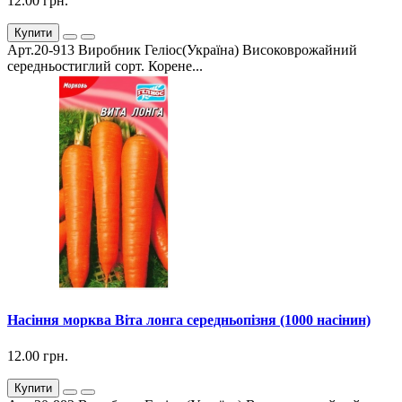
12.00 грн.
Купити
Арт.20-913 Виробник Геліос(Україна) Високоврожайний
середньостиглий сорт. Корене...
Насіння морква Віта лонга середньопізня (1000 насінин)
12.00 грн.
Купити