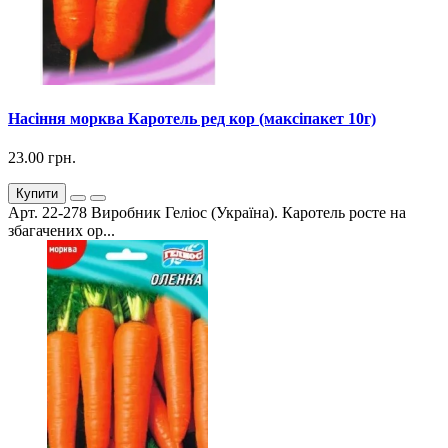
Насіння морква Каротель ред кор (максіпакет 10г)
23.00 грн.
Купити
Арт. 22-278 Виробник Геліос (Україна). Каротель росте на
збагачених ор...