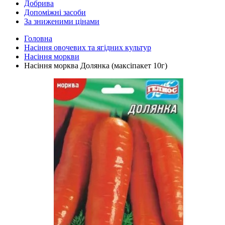
Добрива
Допоміжні засоби
За зниженими цінами
Головна
Насіння овочевих та ягідних культур
Насіння моркви
Насіння морква Долянка (максіпакет 10г)