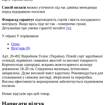
Спосіб оплати
можно уточнити під час дзвінка менеджера
перед відправкою посилки
Флорасад гарантує
відповідність сортів і якість посадкового
матеріалу. Якщо щось піде не так - повернемо гроші.
Детальніше про умови гарантії читайте
тут
.
У обрані
У порівняння
Опис
Відгуків (0)
Арт. 20-492 Виробник Геліос (Україна). Пізній сорт зарубіжної
селекції, відмінних смакових якостей та високої товарності.
Коренеплоди однорідні, яскраво-жовтогарячого кольору
довжиною 18-20 см. Серцевина маленька, інтенсивно
забарвлена. Дуже високий вміст каротину. Рекомендується для
споживання у свіжому вигляді, зберігання та переробки.
Висока ефективність вирощування забезпечується підзимовим
посівом.
Немає відгуків про цей товар.
Написати відгук