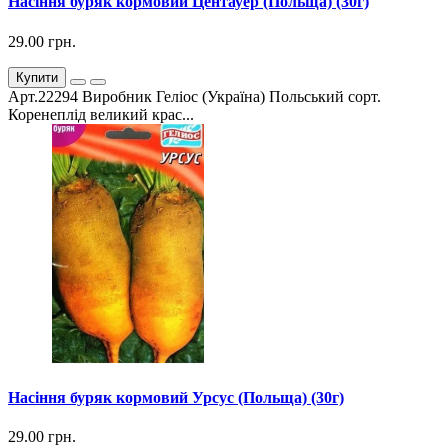
Насіння буряк кормовий Центауер (Польща) (30г)
29.00 грн.
Купити
Арт.22294 Виробник Геліос (Україна) Польський сорт.
Коренеплід великий крас...
Насіння буряк кормовий Урсус (Польща) (30г)
29.00 грн.