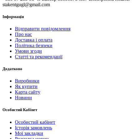
stakentgugl@gmail.com
Інформація
Відправити повідомлення
Про нас
Доставка і оплата
Політика безпеки
Умови згоди
Статті та рекомендації
Додатково
Виробники
Як купити
Карта сайту
Новини
Особистий Кабінет
Особистий кабінет
Історія замовлень
Мої закладки
Розсилка новин