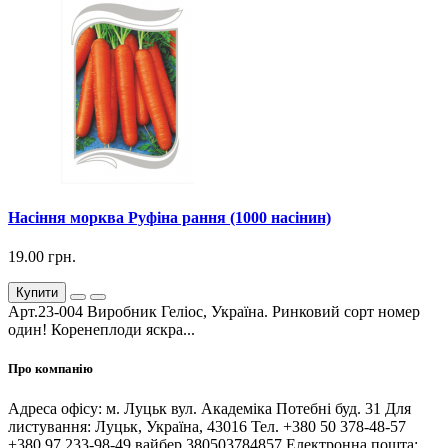
Насіння морква Руфіна рання (1000 насінин)
19.00 грн.
Купити
Арт.23-004 Виробник Геліос, Україна. Ринковий сорт номер
один! Коренеплоди яскра...
Про компанію
Адреса офісу: м. Луцьк вул. Академіка Потебні буд. 31 Для
листування: Луцьк, Україна, 43016 Тел. +380 50 378-48-57
+380 97 233-98-49 вайбер 380503784857 Електронна пошта: