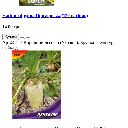
Насіння бруква Приморська(150 насінин)
14.00 грн.
Купити
Арт.65417 Виробник Seedera (Україна). Бруква – культура
стійка д...