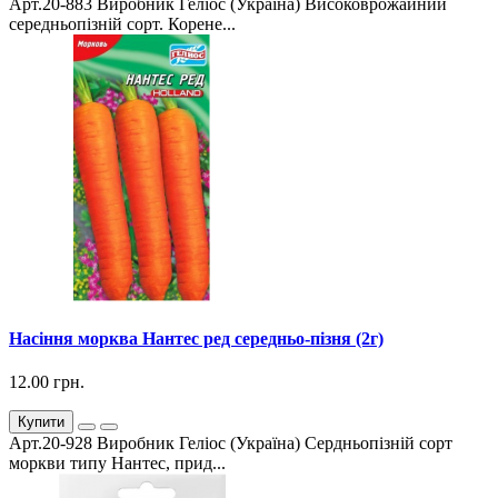
Арт.20-883 Виробник Геліос (Україна) Високоврожайний
середньопізній сорт. Корене...
Насіння морква Нантес ред середньо-пізня (2г)
12.00 грн.
Купити
Арт.20-928 Виробник Геліос (Україна) Сердньопізній сорт
моркви типу Нантес, прид...