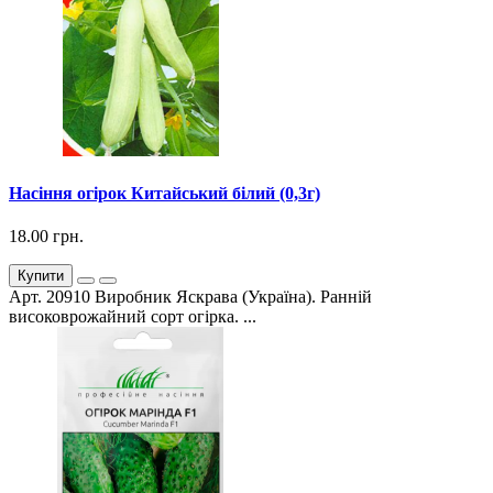
Насіння огірок Китайський білий (0,3г)
18.00 грн.
Купити
Арт. 20910 Виробник Яскрава (Україна). Ранній
високоврожайний сорт огірка. ...