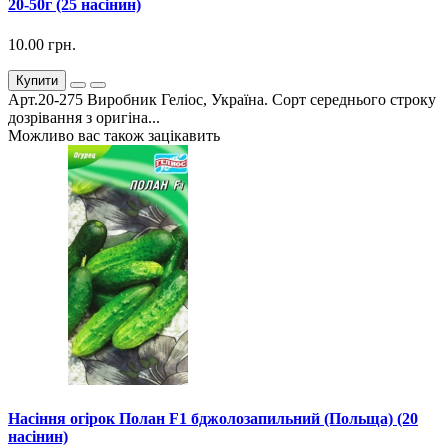
20-50г (25 насінин)
10.00 грн.
Купити
Арт.20-275 Виробник Геліос, Україна. Сорт середнього строку
дозрівання з оригіна...
Можливо вас також зацікавить
Насіння огірок Полан F1 бджолозапильний (Польща) (20
насінин)