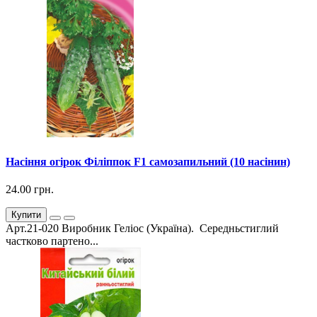
Насіння огірок Філіппок F1 самозапильний (10 насінин)
24.00 грн.
Купити
Арт.21-020 Виробник Геліос (Україна). Середньстиглий
частково партено...