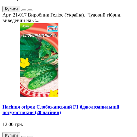
Купити
Арт. 21-017 Виробник Геліос (Україна). Чудовий гібрид,
виведений на С...
Насіння огірок Слобожанський F1 бджолозапильний
посухостійкий (20 насінин)
12.00 грн.
Купити