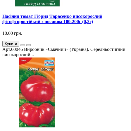
Насіння томат Гібрид Тарасенко високорослий
фітофторостійкий з носиком 100-200г (0,2г)
10.00 грн.
Купити
Арт.60046 Виробник «Смачний» (Україна). Середньостиглий
високорослий...