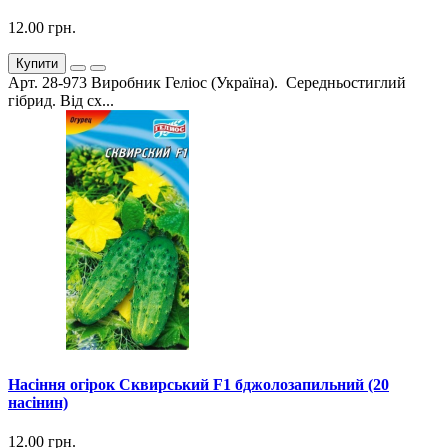
12.00 грн.
Купити
Арт. 28-973 Виробник Геліос (Україна). Середньостиглий
гібрид. Від сх...
Насіння огірок Сквирський F1 бджолозапильний (20
насінин)
12.00 грн.