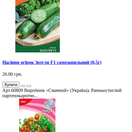
Насіння огірок Зозуля F1 самозапильний (0,5г)
26.00 грн.
Купити
Арт.60809 Виробник «Смачний» (Україна). Ранньостиглий
партенокарпічн...