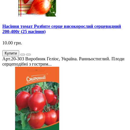
Насіння томат Розбите серце високорослий серцевидний
200-400г (25 насінин)
10.00 грн.
Купити
Арт.20-303 Виробник Геліос, Україна. Ранньостиглий. Плоди
серцеподібні з гострим...