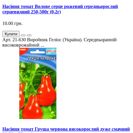
Насіння томат Волове серце рожевий середньорослий
серцевидний 250-500г (0,2г)
10.00 грн.
Купити
Арт. 21-630 Виробник Геліос (Україна). Середньоранній
високоврожайний ...
Насіння томат Груша червона високорослий дуже смачний