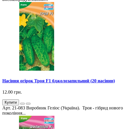
Насіння огірок Троя F1 бджолозапильний (20 насінин)
12.00 грн.
Купити
Арт. 21-083 Виробник Геліос (Україна). Троя - гібрид нового
покоління...