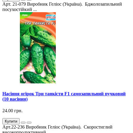
Арт. 21-079 Виробник Геліос (Україна). Бджолозапильний
посухостійкий ...
Насіння огірок Три танкісти F1 самозапильний пучковий
(10 насінин)
24.00 грн.
Купити
Арт.22-236 Виробник Геліос (Україна). Скоростиглий
високопродуктивний...