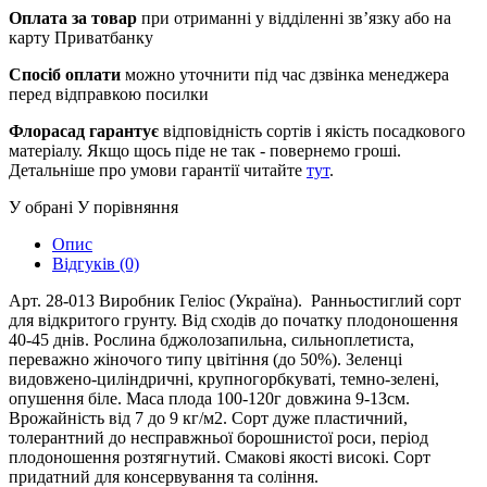
Оплата за товар
при отриманні у відділенні зв’язку або на
карту Приватбанку
Спосіб оплати
можно уточнити під час дзвінка менеджера
перед відправкою посилки
Флорасад гарантує
відповідність сортів і якість посадкового
матеріалу. Якщо щось піде не так - повернемо гроші.
Детальніше про умови гарантії читайте
тут
.
У обрані
У порівняння
Опис
Відгуків (0)
Арт. 28-013 Виробник Геліос (Україна). Ранньостиглий сорт
для відкритого грунту. Від сходів до початку плодоношення
40-45 днів. Рослина бджолозапильна, сильноплетиста,
переважно жіночого типу цвітіння (до 50%). Зеленці
видовжено-циліндричні, крупногорбкуваті, темно-зелені,
опушення біле. Маса плода 100-120г довжина 9-1Зсм.
Врожайність від 7 до 9 кг/м2. Сорт дуже пластичний,
толерантний до несправжньої борошнистої роси, період
плодоношення розтягнутий. Смакові якості високі. Сорт
придатний для консервування та соління.